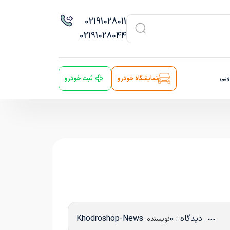
021
91028011
021
91028044
ویی
نمایشگاه خودرو
ثبت خودرو
دیدگاه : 0
Khodroshop-News
نویسنده: