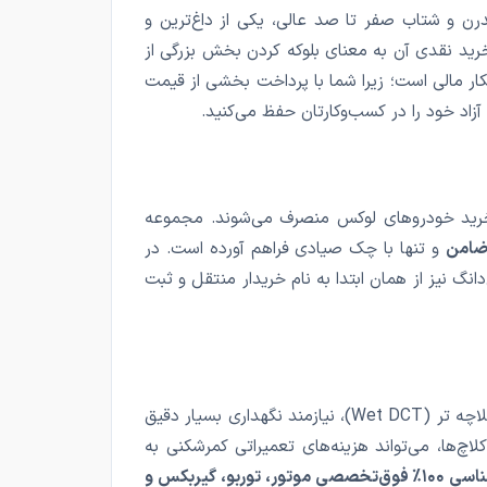
درن و شتاب صفر تا صد عالی، یکی از داغ‌ترین و
 خرید نقدی آن به معنای بلوکه کردن بخش بزرگی از
کار مالی است؛ زیرا شما با پرداخت بخشی از قیمت
آزاد خود را در کسب‌وکارتان حفظ می‌کنید.
از خرید خودروهای لوکس منصرف می‌شوند. مجموعه
 ضامن
و تنها با چک صیادی فراهم آورده است. در
رو ظرف ۲۴ ساعت تحویل داده شده و سند شش‌دانگ نیز از همان ابتدا به نام خریدار منتقل و ثبت
پیشرانه ۱.۵ لیتری توربو شارژ لاماری از فناوری پاشش مستقیم سوخت (GDI) بهره می‌برد که در کنار گیربکس ۷ سرعته دوکلاچه تر (Wet DCT)، نیازمند نگهداری بسیار دقیق
چ‌ها، می‌تواند هزینه‌های تعمیراتی کمرشکنی به
کارشناسی ۱۰۰٪ فوق‌تخصصی موتور، توربو، گیربکس و