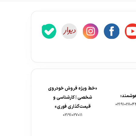
«خط ویژه فروش خودروی
هوشمند:
شخصی | کارشناسی و
0219102804
قیمت‌گذاری فوری»
02191027011