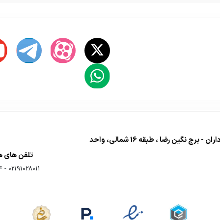
دفتر فروش : تهران - اشرفی اصفهانی - تقاطع مرزداران - برج نگین رضا ، طبقه 16 شمالی، واحد
تلفن های 
4
-
02191028011