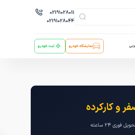
021
91028011
021
91028044
ویی
نمایشگاه خودرو
ثبت خودرو
ر و کارکرده
طرح‌های لیزینگ و ثبت نام خرید اقساطی شاسی بلند لاماری ایما بدون نیاز به ضامن، با تحویل فوری ۲۴ ساعته