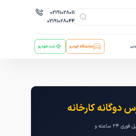
021
91028011
021
91028044
ویی
نمایشگاه خودرو
ثبت خودرو
 دوگانه کارخانه
ثبت نام و خرید اقساطی پژو پارس دوگانه سوز کارکرده و دست دوم بدون ضامن، با تحویل فوری ۲۴ ساعته و