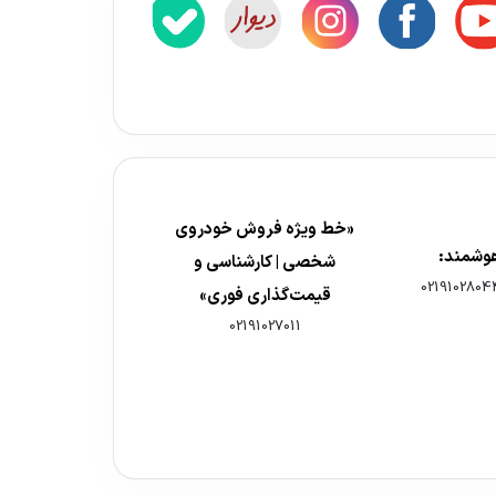
«خط ویژه فروش خودروی
هوشمند:
شخصی | کارشناسی و
0219102804
قیمت‌گذاری فوری»
02191027011