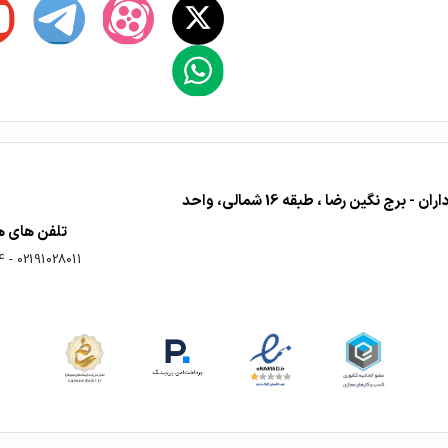
دفتر فروش : تهران - اشرفی اصفهانی - تقاطع مرزداران - برج نگین رضا ، طبقه 16 شمالی، واحد
تلفن های 
4
-
02191028011