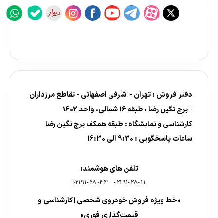
دفتر فروش : تهران - اشرفی اصفهانی - تقاطع مرزداران
- برج نگین رضا ، طبقه 16 شمالی، واحد 1602
کارشناسی و نمایشگاه : طبقه همکف برج نگین رضا
ساعات پاسخگویی : 9:30 الی 16:30
تلفن های هوشمند:
02191028044
-
02191028011
«خط ویژه فروش خودروی شخصی | کارشناسی و
قیمت‌گذاری فوری»