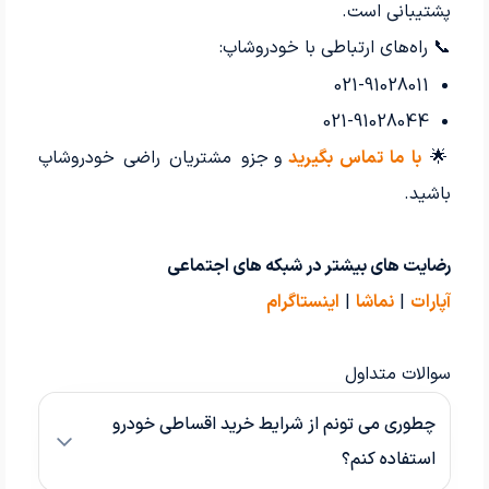
رضایت مشتری از خرید یک دستگاه تیبا از خودروشاپ با شرایط اقساطی منعطف
پشتیبانی است.
رضایت مشتری از خرید خودروی 207 صفر با شرایط اقساطی
📞 راه‌های ارتباطی با خودروشاپ:
رضایت مشتری از خرید اقساطی خودروی دنا صفر کیلومتر
021-91028011
رضایت مشتری از خرید اقساطی خودروی 206 v8 با شرایط اقساطی و تحویل 48 ساعته
021-91028044
رضایت مشتری خوب خودروشاپ از خرید ال نود با شرایط اقساطی فقط کمتر از 24 ساعت
🌟
با ما تماس بگیرید
و جزو مشتریان راضی خودروشاپ
رضایت مشتری از خرید اقساطی خودروی دنا با شرایط بانکی و کمتر از 48 ساعت
باشید.
رضایت مشتری از خرید اقساطی خودرو با سود بانکی
رضایت مشتری از خرید یک دستگاه 206 تیپ ۵ با شرایط اقساطی بلند مدت
رضایت های بیشتر در شبکه های اجتماعی
رضایت مشتری از خرید خودرو تارا V4 اتوماتیک با شرایط تسهیلات بانکی از خودروشاپ
آپارات
|
نماشا
|
اینستاگرام
رضایت مشتری از خرید تیگارد با شرایط ویژه خودروشاپ در کوتاه ترین زمان ممکن - 26 آذر
رضایت مشتری از شرایط اقساطی عالی خودروشاپ برای خرید 207 اتوماتیک پانا
سوالات متداول
رضایت کامل مشتری از خرید KMC ایگل صفر خشک از مجموعه خودروشاپ
رضایت مشتری خوب خودروشاپ از خرید خودرو کارکرده 206 و روند کاری خرید خودرو
چطوری می تونم از شرایط خرید اقساطی خودرو
رضایت مشتری از خرید یک دستکاه دنا پلاس 1403 با تحویل فوری در اتوسنتر خودروشاپ
استفاده کنم؟