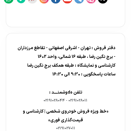
دفتر فروش : تهران - اشرفی اصفهانی - تقاطع مرزداران
- برج نگین رضا ، طبقه 16 شمالی، واحد 1602
کارشناسی و نمایشگاه : طبقه همکف برج نگین رضا
ساعات پاسخگویی : 9:30 الی 16:30
تلفن هdوشمنــــد :
02191028044
-
02191028011
«خط ویژه فروش خودروی شخصی | کارشناسی و
قیمت‌گذاری فوری»
02191027011