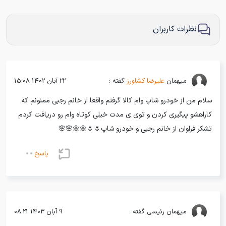
رضایت از خرید خودری کوییک توسط مشتری خوب خودروشاپ فقط در 2 روز
معاوضه خودروی مشتری خودروشاپ با خودروی ریسپکت فقط کمتر از ۳ روز!!!
نظرات کاربران
رضایت مشتری از خرید چانگان EADO با شرایط ویژه خودروشاپ و تحویل سریع
خرید رانا 1397 توسط مشتری خوب خودروشاپ تنها در ۳ روز !!!
خرید پارس TU5 و رضایت مشتری از خرید در کوتاه ترین زمان از خودروشاپ کمتر از ۶ ساعت
میهمان
علیرضا کشاورز
گفته :
22 آبان 1402 15:08
خرید هیوندای i20 توی با شرایط فوری! فقط کمتر از 12 ساعت مشتری عزیزمون صاحب خودرو شد
رضایت مشتری از خرید پژو 207 با بهترین شرایط اقساط و تحویل یک روزه
سلام من از خودرو شاپ وام کالا گرفتم واقعا از خانم رجبی ممنونم که
خرید اقساطی تیبا مدل 1397 توسط مشتری خوب خودروشاپ با تحویل فوری!
کاراهشو پیگیری کردن و توی ی مدت خیلی کوتاه وام رو دریافت کردم
تشکر فراوان از خانم رجبی و خودرو شاپ🌷🌷🌼🌼🌸🌸
خرید لیفان X50 توی کمترین زمان، بهترین شرایط، بهترین قیمت در خودروشاپ
📌 رضایت کامل مشتریان از خودروشاپ✨206 اقساطی ⏱ تحویل کمتر از ۲۴ ساعت
پاسخ
رضایت مشتری از خرید اقساطی خودروی تیبا از خودروشاپ کمتر از 24 ساعت
رضایت مشتری از خرید اقساطی خودروی MVM 315 از خودروشاپ با شرایط اقساطی
رضایت مشتری از خرید نقدی خودروی 206 SD از خودروشاپ کمتر از ۱ روز
رضایت مشتری از خرید اقساطی خودروی ساینا از خودروشاپ کمتر از 4 روز
میهمان
رئیسی گفته :
9 آبان 1403 08:21