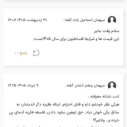
میهمان
اسماعیل زاده گفته :
30 اردیبهشت 1405 16:08
سلام وقت بخیر
این قیمت ها و شرایط اقساطتون برای سال 1405عست
پاسخ
میهمان
وطنم انشان گفته :
9 مرداد 1405 16:25
ادب نشانه معرفته...
هرکی نظر خودشو داره و قابل احترام، اینکه نظریه دگر اندیشان به
مذاق یکی خوش نیاد، حق توهین بخود دادن، فلسفه فکریه آدمای بی
خرده و... ولاغیر!!!