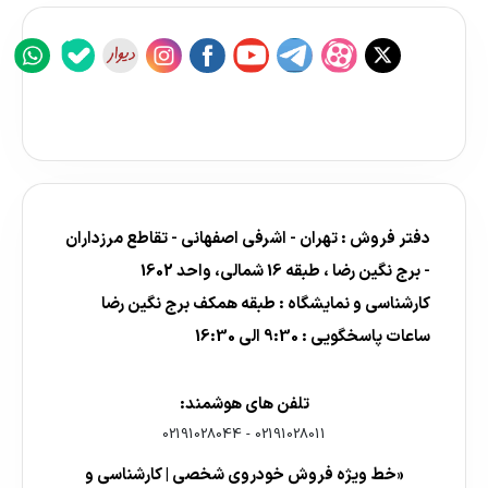
دفتر فروش : تهران - اشرفی اصفهانی - تقاطع مرزداران
- برج نگین رضا ، طبقه 16 شمالی، واحد 1602
کارشناسی و نمایشگاه : طبقه همکف برج نگین رضا
ساعات پاسخگویی : 9:30 الی 16:30
تلفن های هوشمند:
02191028044
-
02191028011
«خط ویژه فروش خودروی شخصی | کارشناسی و