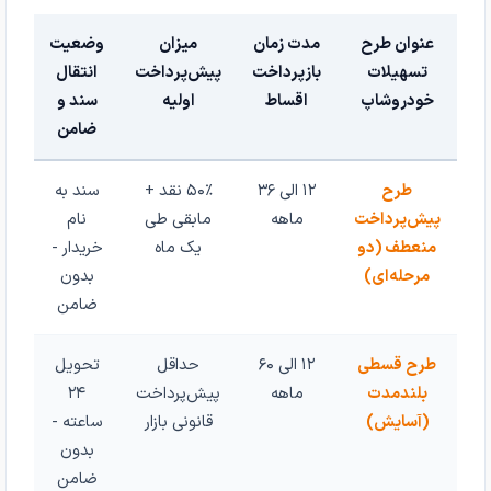
عنوان طرح
مدت زمان
میزان
وضعیت
تسهیلات
بازپرداخت
پیش‌پرداخت
انتقال
خودروشاپ
اقساط
اولیه
سند و
ضامن
طرح
۱۲ الی ۳۶
۵۰٪ نقد +
سند به
پیش‌پرداخت
ماهه
مابقی طی
نام
منعطف (دو
یک ماه
خریدار -
مرحله‌ای)
بدون
ضامن
طرح قسطی
۱۲ الی ۶۰
حداقل
تحویل
بلندمدت
ماهه
پیش‌پرداخت
۲۴
(آسایش)
قانونی بازار
ساعته -
بدون
ضامن