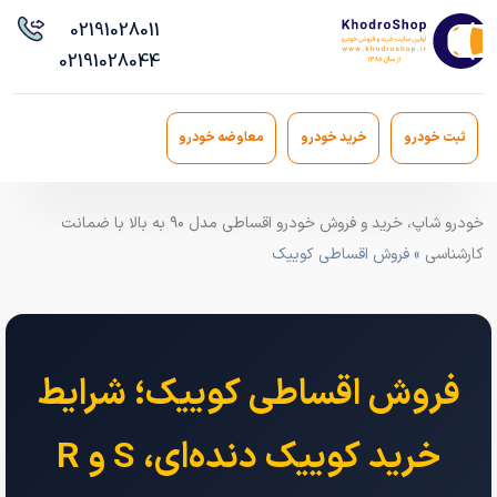
021
91028011
021
91028044
ثبت خودرو
خرید خودرو
معاوضه خودرو
خودرو شاپ، خرید و فروش خودرو اقساطی مدل ۹۰ به بالا با ضمانت
کارشناسی
» فروش اقساطی کوییک
فروش اقساطی کوییک؛ شرایط
خرید کوییک دنده‌ای، S و R