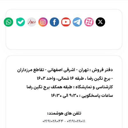
دفتر فروش : تهران - اشرفی اصفهانی - تقاطع مرزداران
- برج نگین رضا ، طبقه 16 شمالی، واحد 1602
کارشناسی و نمایشگاه : طبقه همکف برج نگین رضا
ساعات پاسخگویی : 9:30 الی 16:30
تلفن های هوشمند:
02191028044
-
02191028011