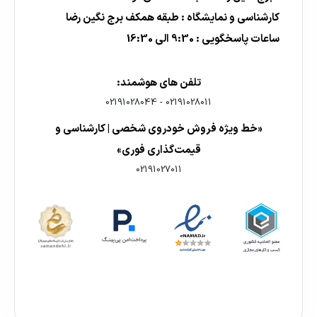
کارشناسی و نمایشگاه : طبقه همکف برج نگین رضا
ساعات پاسخگویی : 9:30 الی 16:30
تلفن های هوشمند:
02191028044
-
02191028011
«خط ویژه فروش خودروی شخصی | کارشناسی و
قیمت‌گذاری فوری»
02191027011