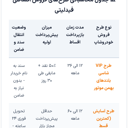
فیدلیتی
نوع طرح
مدت زمان
میزان
وضعیت
فروش
بازپرداخت
پیش‌پرداخت
انتقال
خودروشاپ
اقساط
اولیه
سند و
ضامن
طرح VIP
۱۲ الی ۳۶
۵۰٪ نقد +
سند به
شاسی
ماهه
مابقی طی
نام خریدار
بلندهای
۳۰ روز
- بدون
بهمن موتور
نیاز به
ضامن
طرح آسایش
۱۲ الی ۶۰
حداقل
تحویل
(کمترین
ماهه
پیش‌پرداخت
فوری ۲۴
قسط
مجاز بازار
ساعته -