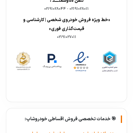
تلفن هdوشمنــــد :
02191028044
-
02191028011
«خط ویژه فروش خودروی شخصی | کارشناسی و
قیمت‌گذاری فوری»
02191027011
🎯 خدمات تخصصی فروش اقساطی خودروشاپ: