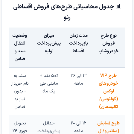
📊 جدول محاسباتی طرح‌های فروش اقساطی
رنو
نوع طرح
مدت زمان
میزان
وضعیت
فروش
بازپرداخت
پیش‌پرداخت
انتقال
خودروشاپ
اقساط
اولیه
سند و
ضامن
طرح VIP
۱۲ الی ۳۶
۵۰٪ نقد +
سند به
خودروهای
ماهه
مابقی طی
نام خریدار
لوکس
یک ماه
- بدون
(کولئوس/
نیاز به
تالیسمان)
ضامن
طرح آسایش
۱۲ الی ۶۰
حداقل
تحویل
(ساندرو/ال
ماهه
پیش‌پرداخت
فوری ۲۴