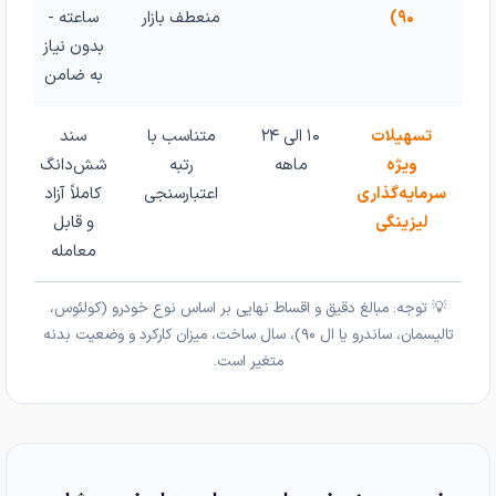
۹۰)
منعطف بازار
ساعته -
بدون نیاز
به ضامن
تسهیلات
۱۰ الی ۲۴
متناسب با
سند
ویژه
ماهه
رتبه
شش‌دانگ
سرمایه‌گذاری
اعتبارسنجی
کاملاً آزاد
لیزینگی
و قابل
معامله
💡 توجه: مبالغ دقیق و اقساط نهایی بر اساس نوع خودرو (کولئوس،
تالیسمان، ساندرو یا ال ۹۰)، سال ساخت، میزان کارکرد و وضعیت بدنه
متغیر است.