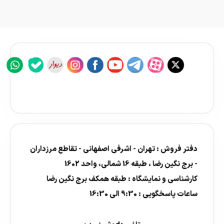
دفتر فروش : تهران - اشرفی اصفهانی - تقاطع مرزداران
- برج نگین رضا ، طبقه 16 شمالی، واحد 1602
کارشناسی و نمایشگاه : طبقه همکف برج نگین رضا
ساعات پاسخگویی : 9:30 الی 16:30