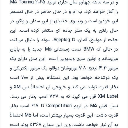
و در سه ماهه چهارم سال جاری تولید M5 Touring 2025
را آغاز خواهد کرد. ب ام و در حال حاضر در حال تمسخر
این خودرو است و ویدیوی جدیدی از این سدان و واگن در
حال رفتن به یک سفر جاده ای منتشر کرده است. این
جفت از مونیخ، آلمان، تا Arjeplog، سوئد را دنبال می‌کند،
در حالی که BMW تست زمستانی M5 جدید را به پایان
می‌رساند و اولین سری ویدیویی است. این مدل دارای یک
موتور 4.4 لیتری V-8 توربوشارژ دوقلو، یک موتور الکتریکی و
یک دوشاخه خواهد بود. این دستگاه بیش از 700 اسب
بخار قدرت تولید می کند و خروجی آن احتمالاً بین XM و
XM Label قرار می گیرد که به 738 اسب بخار می رسد.
نسل قبلی M5 در تریم Competition تا 617 اسب بخار
قدرت داشت. این قدرت بسیار بیشتر است، اما M5 احتمالاً
به آن نیاز خواهد داشت. وزن این سدان 5368 پوند است