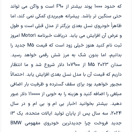
که حدود 1000 پوند بیشتر از F90 است و واگن می تواند
حتی سنگین تر باشد. پیشرانه هیبریدی کمکی نمی کند، اما
ظاهراً خودروی نسل بعدی بزرگتر از مدل قبلی است و طول
و عرض آن افزایش می یابد. دریافت خبرنامه Motor1 امروز
ثبت نام کنید هنوز خیلی زود است که قیمت M5 جدید را
بدانیم، اما بدون شک به مرز شش رقمی خواهد رسید.
سدان M5 2023 از 107900 دلار شروع شد و ما انتظار
داریم که قیمت آن با مدل نسل بعدی افزایش یابد. احتمالاً
مجبور خواهید بود برای سقف گسترده و ظرفیت بار اضافی
مبلغی را اضافه کنید و هزینه را به خوبی از 110000 دلار عبور
دهید. بیشتر بخوانید اخبار بی ام و: بی ام و در سال
2024، سه سال پس از پایان تولید ایالات متحده، یک i3
جدید فروخت چرا جدیدترین خودروی مفهومی BMW