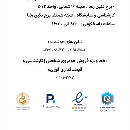
- برج نگین رضا ، طبقه 16 شمالی، واحد 1602
کارشناسی و نمایشگاه : طبقه همکف برج نگین رضا
ساعات پاسخگویی : 9:30 الی 16:30
تلفن های هوشمند:
02191028044
-
02191028011
«خط ویژه فروش خودروی شخصی | کارشناسی و
قیمت‌گذاری فوری»
02191027011