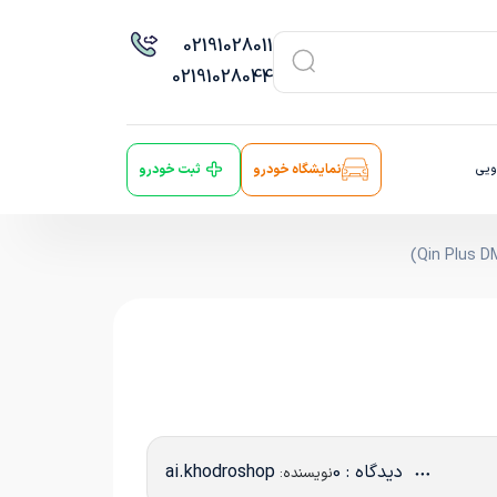
021
91028011
021
91028044
ویی
نمایشگاه خودرو
ثبت خودرو
دیدگاه : 0
ai.khodroshop
نویسنده: