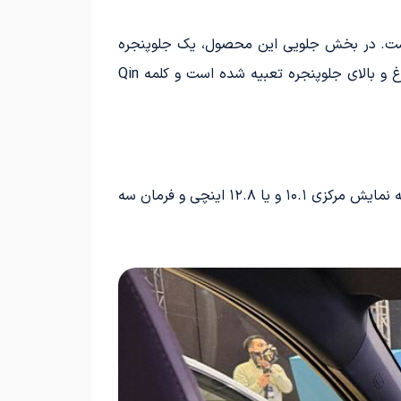
27 میلی‌متری دارد که مشابه مدل فعلی است. در بخش جلویی این محصول، یک جلوپنجره
مشبک چندضلعی بزرگ دیده می‌شود، که در ادامه آن چراغ‌های باریک قرار گرفته‌اند. یک نوار تزئینی کرومی بین دو چراغ و بالای جلوپنجره تعبیه شده است و کلمه Qin
برای فضای داخلی چین پلاس پلاگین هیبرید، دو رنگ جدید قهوه‌ای و آبی اضافه شده است. پنل ابزار ۸.۸ اینچی، صفحه نمایش مرکزی ۱۰.۱ و یا ۱۲.۸ اینچی و فرمان سه