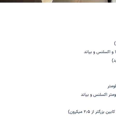
د)
ر از ۲٫۵ میکرون)