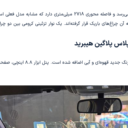
ابعاد این مدل به 4765/1837/1495 میلی‌متر می‌رسد و فاصله محوری 18
لاس پلاگین هیبرید