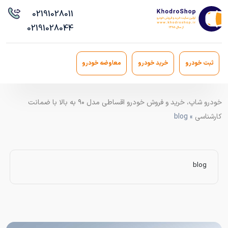
021
91028011
021
91028044
ثبت خودرو
خرید خودرو
معاوضه خودرو
خودرو شاپ، خرید و فروش خودرو اقساطی مدل ۹۰ به بالا با ضمانت
کارشناسی
» blog
blog