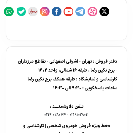
دفتر فروش : تهران - اشرفی اصفهانی - تقاطع مرزداران
- برج نگین رضا ، طبقه 16 شمالی، واحد 1602
کارشناسی و نمایشگاه : طبقه همکف برج نگین رضا
ساعات پاسخگویی : 9:30 الی 16:30
تلفن هdوشمنــــد :
02191028044
-
02191028011
«خط ویژه فروش خودروی شخصی | کارشناسی و