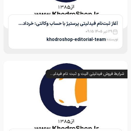
آغاز ثبت‌نام فیدلیتی پرستیژ با حساب وکالتی: خرداد...
29 تیر 1405 09:15
khodroshop-editorial-team
نویسنده:
شرایط فروش فیدلیتی الیت و ثبت نام فیدلیتی پرستیژ و پرایم (1405)