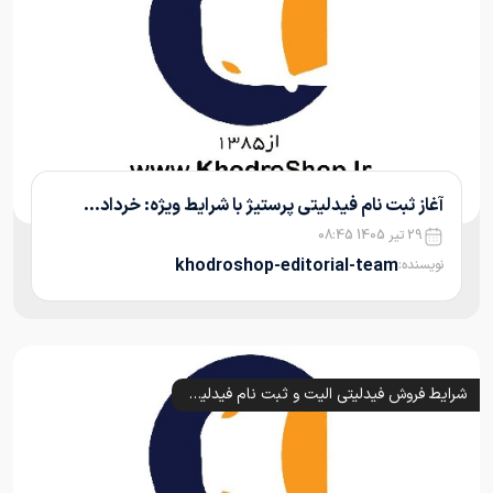
آغاز ثبت نام فیدلیتی پرستیژ با شرایط ویژه: خرداد...
29 تیر 1405 08:45
khodroshop-editorial-team
نویسنده:
شرایط فروش فیدلیتی الیت و ثبت نام فیدلیتی پرستیژ و پرایم (1405)