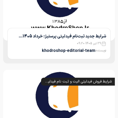
شرایط جدید ثبت‌نام فیدلیتی پرستیژ: خرداد 1405...
29 تیر 1405 09:20
khodroshop-editorial-team
نویسنده:
شرایط فروش فیدلیتی الیت و ثبت نام فیدلیتی پرستیژ و پرایم (1405)