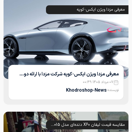
معرفی مزدا ویژن ایکس-کوپه
معرفی مزدا ویژن ایکس-کوپه شرکت مزدا با ارائه دو...
07 مرداد 1405 00:49
Khodroshop-News
نویسنده:
مقایسه قیمت لیفان X60 دنده‌ای مدل 2015-1394 با بازار؛ خرید این خودرو منطقی است؟