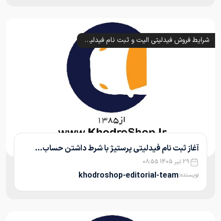
شرایط فروش فیدلیتی الیت و ثبت نام فیدلیتی پرستیژ و پرایم (1405)
آغاز ثبت نام فیدلیتی پرستیژ با شرط داشتن حساب...
29 تیر 1405 08:55
khodroshop-editorial-team
نویسنده: