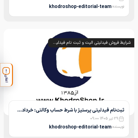
khodroshop-editorial-team
نویسنده:
شرایط فروش فیدلیتی الیت و ثبت نام فیدلیتی پرستیژ و پرایم (1405)
!
اعلان
ثبت‌نام فیدلیتی پرستیژ با شرط حساب وکالتی: خرداد...
29 تیر 1405 09:00
khodroshop-editorial-team
نویسنده: