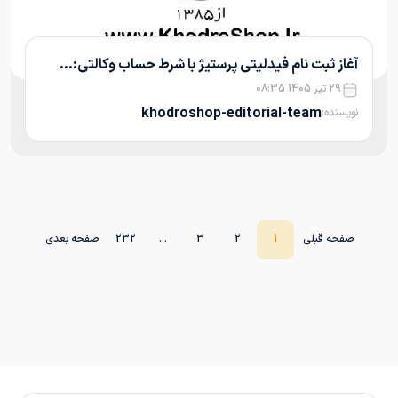
آغاز ثبت نام فیدلیتی پرستیژ با شرط حساب وکالتی:...
29 تیر 1405 08:35
khodroshop-editorial-team
نویسنده:
صفحه قبلی
1
2
3
...
232
صفحه بعدی