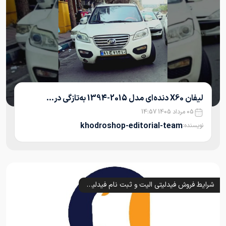
لیفان X60 دنده‌ای مدل 2015-1394 به‌تازگی در...
05 مرداد 1405 14:57
khodroshop-editorial-team
نویسنده:
شرایط فروش فیدلیتی الیت و ثبت نام فیدلیتی پرستیژ و پرایم (1405)