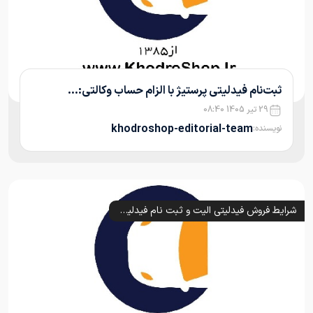
ثبت‌نام فیدلیتی پرستیژ با الزام حساب وکالتی:...
29 تیر 1405 08:40
khodroshop-editorial-team
نویسنده:
شرایط فروش فیدلیتی الیت و ثبت نام فیدلیتی پرستیژ و پرایم (1405)