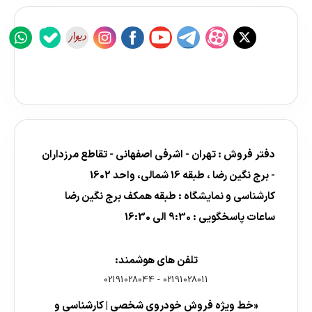
دفتر فروش : تهران - اشرفی اصفهانی - تقاطع مرزداران
- برج نگین رضا ، طبقه 16 شمالی، واحد 1602
کارشناسی و نمایشگاه : طبقه همکف برج نگین رضا
ساعات پاسخگویی : 9:30 الی 16:30
تلفن های هوشمند:
02191028044
-
02191028011
«خط ویژه فروش خودروی شخصی | کارشناسی و