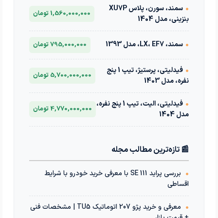
•
سمند، سورن، پلاس XU7P
1,560,000,000 تومان
بنزینی، مدل 1404
•
سمند، LX، EF7، مدل 1393
795,000,000 تومان
•
فیدلیتی، پرستیژ، تیپ 1 پنج
5,700,000,000 تومان
نفره، مدل 1403
•
فیدلیتی، الیت، تیپ 1 پنج نفره،
4,770,000,000 تومان
مدل 1404
📰 تازه‌ترین مطالب مجله
•
بررسی پراید 111 SE با معرفی خرید خودرو با شرایط
اقساطی
•
معرفی و خرید پژو 207 اتوماتیک TU5 | مشخصات فنی
+ قیمت بازار