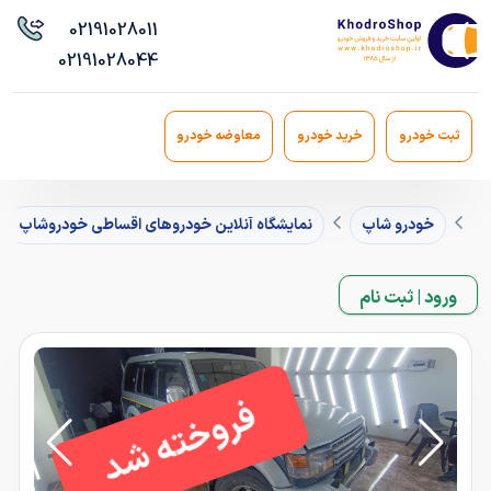
021
91028011
021
91028044
ثبت خودرو
خرید خودرو
معاوضه خودرو
خودرو شاپ
نمایشگاه آنلاین خودروهای اقساطی خودروشاپ
ورود | ثبت نام
فروخته شد