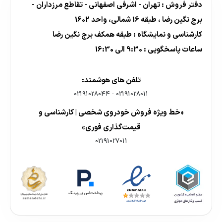
دفتر فروش : تهران - اشرفی اصفهانی - تقاطع مرزداران -
برج نگین رضا ، طبقه 16 شمالی، واحد 1602
کارشناسی و نمایشگاه : طبقه همکف برج نگین رضا
ساعات پاسخگویی : 9:30 الی 16:30
تلفن های هوشمند:
02191028044
-
02191028011
«خط ویژه فروش خودروی شخصی | کارشناسی و
قیمت‌گذاری فوری»
02191027011