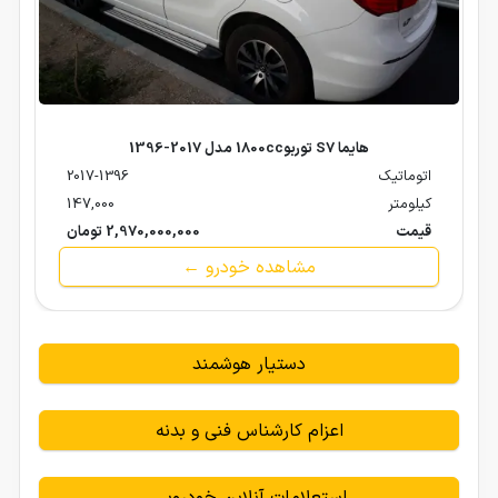
هایما S7 توربو1800cc مدل 2017-1396
اتوماتیک
2017-1396
کیلومتر
147,000
قیمت
2,970,000,000 تومان
مشاهده خودرو ←
دستیار هوشمند
اعزام کارشناس فنی و بدنه
استعلامات آنلاین خودرویی