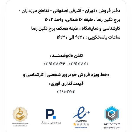
دفتر فروش : تهران - اشرفی اصفهانی - تقاطع مرزداران -
برج نگین رضا ، طبقه 16 شمالی، واحد 1602
کارشناسی و نمایشگاه : طبقه همکف برج نگین رضا
ساعات پاسخگویی : 9:30 الی 16:30
تلفن هdوشمنــــد :
02191028044
-
02191028011
«خط ویژه فروش خودروی شخصی | کارشناسی و
قیمت‌گذاری فوری»
02191027011