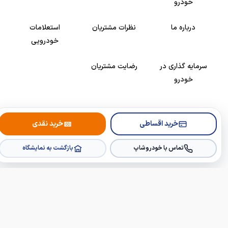
خودرو
درباره ما
نظرات مشتریان
استعلامات
خودرویی
سرمایه گذاری در
رضایت مشتریان
خودرو
Copyright © 2005-2026
Khodroshop.ir
خرید اقساطی
خرید نقدی
تماس با خودروشاپ
بازگشت به نمایشگاه
×
×
🔔
خبرم کن از خودروهای جدید
👁️
دیده‌بان قیمت این خودرو