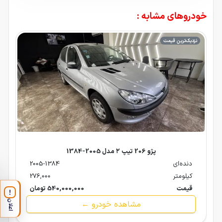
خودروهای مشابه :
نزدیک‌ترین قیمت
پژو 206 تیپ ۲ مدل 2005-1384
دنده‌ای
2005-1384
کیلومتر
276,000
قیمت
540,000,000 تومان
!
اعلان
مشاهده خودرو ←