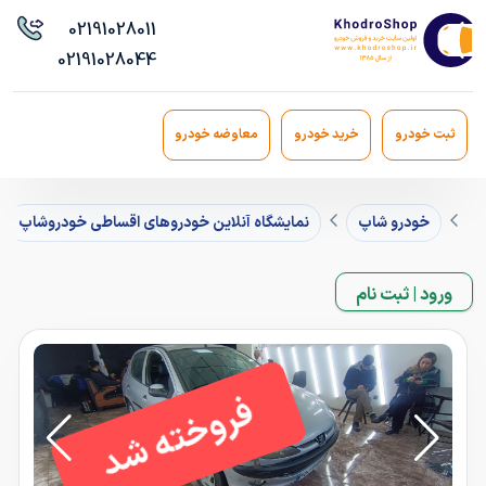
021
91028011
021
91028044
ثبت خودرو
خرید خودرو
معاوضه خودرو
خودرو شاپ
نمایشگاه آنلاین خودروهای اقساطی خودروشاپ
ورود | ثبت نام
فروخته شد