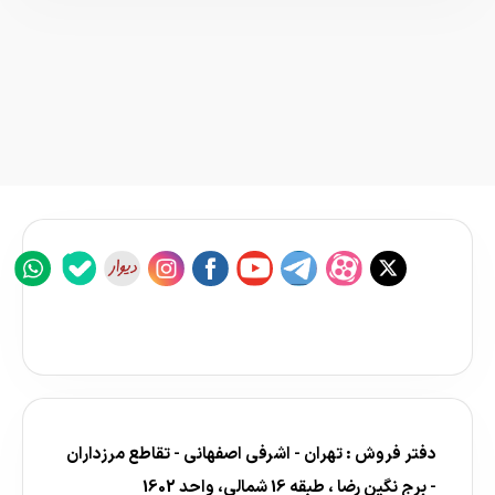
دفتر فروش : تهران - اشرفی اصفهانی - تقاطع مرزداران
- برج نگین رضا ، طبقه 16 شمالی، واحد 1602