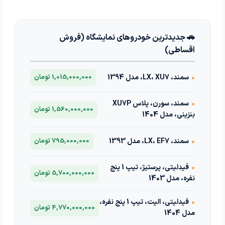
🚗 جدیدترین خودروهای نمایشگاه (فروش
اقساطی)
•
سمند، LX، XU7، مدل 1394
1,015,000,000 تومان
•
سمند، سورن، پلاس XU7P
1,560,000,000 تومان
بنزینی، مدل 1404
•
سمند، LX، EF7، مدل 1393
795,000,000 تومان
•
فیدلیتی، پرستیژ، تیپ 1 پنج
5,700,000,000 تومان
نفره، مدل 1403
•
فیدلیتی، الیت، تیپ 1 پنج نفره،
4,770,000,000 تومان
مدل 1404