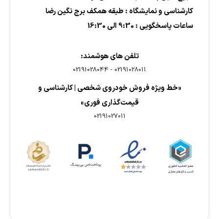
کارشناسی و نمایشگاه : طبقه همکف برج نگین رضا
ساعات پاسخگویی : 9:30 الی 16:30
تلفن های هوشمند:
02191028044
-
02191028011
«خط ویژه فروش خودروی شخصی | کارشناسی و
قیمت‌گذاری فوری»
02191027011