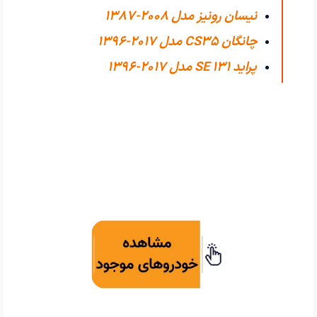
نیسان رونیز مدل 2008-1387
چانگان CS35 مدل 2017-1396
پراید 131 SE مدل 2017-1396