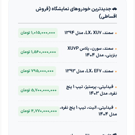
🚗 جدیدترین خودروهای نمایشگاه (فروش
اقساطی)
•
سمند، LX، XU7، مدل 1394
1,015,000,000 تومان
•
سمند، سورن، پلاس XU7P
1,560,000,000 تومان
بنزینی، مدل 1404
•
سمند، LX، EF7، مدل 1393
795,000,000 تومان
•
فیدلیتی، پرستیژ، تیپ 1 پنج
5,700,000,000 تومان
نفره، مدل 1403
•
فیدلیتی، الیت، تیپ 1 پنج نفره،
4,770,000,000 تومان
مدل 1404