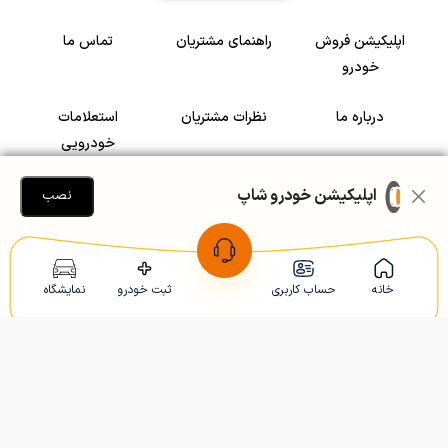
اپلیکیشن فروش
راهنمای مشتریان
تماس ما
خودرو
درباره ما
نظرات مشتریان
استعلامات
خودرویی
سرمایه گذاری در
رضایت مشتریان
اپلیکیشن خودرو شاپ
نصب
خودرو
Copyright © 2005-2026
Khodroshop.ir
خانه
حساب کاربری
ثبت خودرو
نمایشگاه