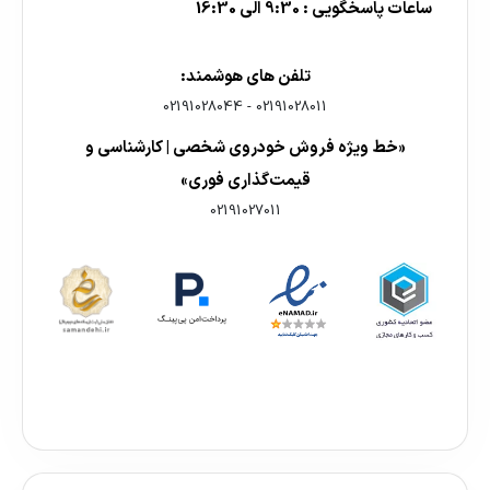
ساعات پاسخگویی : 9:30 الی 16:30
تلفن های هوشمند:
02191028044
-
02191028011
«خط ویژه فروش خودروی شخصی | کارشناسی و
قیمت‌گذاری فوری»
02191027011