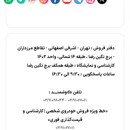
دفتر فروش : تهران - اشرفی اصفهانی - تقاطع مرزداران
- برج نگین رضا ، طبقه 16 شمالی، واحد 1602
کارشناسی و نمایشگاه : طبقه همکف برج نگین رضا
ساعات پاسخگویی : 9:30 الی 16:30
تلفن هdوشمنــــد :
02191028044
-
02191028011
«خط ویژه فروش خودروی شخصی | کارشناسی و
قیمت‌گذاری فوری»
02191027011