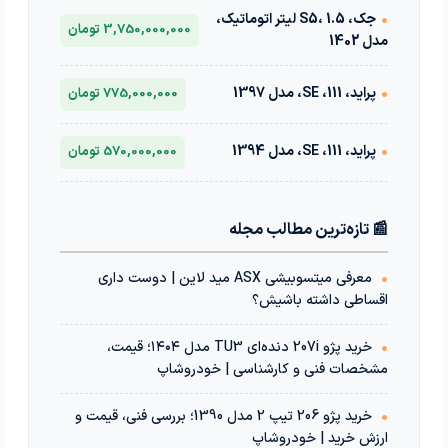
•
جک، S5، 1.5 لیتر اتوماتیک،
3,750,000,000 تومان
مدل 1402
•
پراید، 111، SE، مدل 1397
775,000,000 تومان
•
پراید، 111، SE، مدل 1394
570,000,000 تومان
📰 تازه‌ترین مطالب مجله
•
معرفی میتسوبیشی ASX مید لاین | دوست داری
اقساطی داشته باشیش؟
•
خرید پژو 207i دنده‌ای TU3 مدل ۱۴۰۴؛ قیمت،
مشخصات فنی و کارشناسی | خودروشاپ
•
خرید پژو 206 تیپ 2 مدل 1390؛ بررسی فنی، قیمت و
ارزش خرید | خودروشاپ