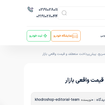
021
91028011
021
91028044
ویی
نمایشگاه خودرو
ثبت خودرو
دگاه : 0
khodroshop-editorial-team
نویسنده: