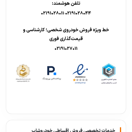
تلفن هوشمند:
02191028011
02191028044
-
خط ویژه فروش خودروی شخصی؛ کارشناسی و
قیمت‌گذاری فوری
02191027011
خدمات تخصصی فروش اقساطی خودروشاپ