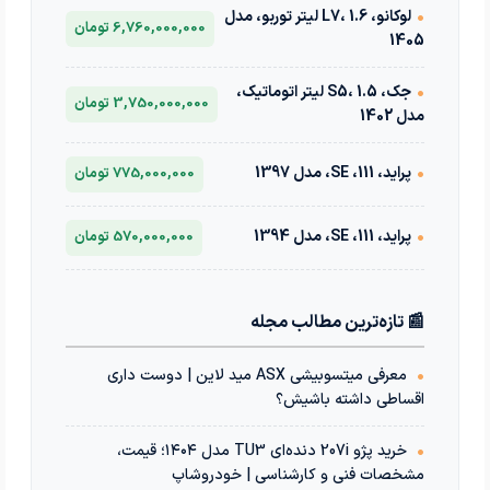
•
لوکانو، L7، 1.6 لیتر توربو، مدل
6,760,000,000 تومان
1405
•
جک، S5، 1.5 لیتر اتوماتیک،
3,750,000,000 تومان
مدل 1402
•
پراید، 111، SE، مدل 1397
775,000,000 تومان
•
پراید، 111، SE، مدل 1394
570,000,000 تومان
📰 تازه‌ترین مطالب مجله
•
معرفی میتسوبیشی ASX مید لاین | دوست داری
اقساطی داشته باشیش؟
•
خرید پژو 207i دنده‌ای TU3 مدل ۱۴۰۴؛ قیمت،
مشخصات فنی و کارشناسی | خودروشاپ