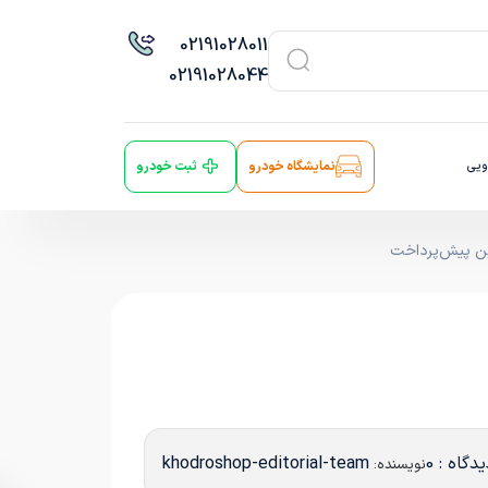
021
91028011
021
91028044
ویی
نمایشگاه خودرو
ثبت خودرو
رین پیش‌پرداخت
دگاه : 0
khodroshop-editorial-team
نویسنده: