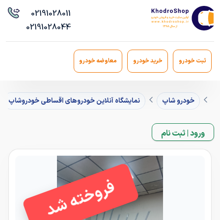
021
91028011
021
91028044
ثبت خودرو
خرید خودرو
معاوضه خودرو
خودرو شاپ
نمایشگاه آنلاین خودروهای اقساطی خودروشاپ
ورود | ثبت نام
فروخته شد