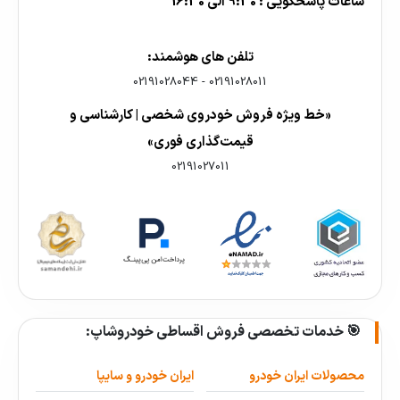
ساعات پاسخگویی : 9:30 الی 16:30
تلفن های هوشمند:
02191028044
-
02191028011
«خط ویژه فروش خودروی شخصی | کارشناسی و
قیمت‌گذاری فوری»
02191027011
🎯 خدمات تخصصی فروش اقساطی خودروشاپ:
محصولات ایران خودرو
ایران خودرو و سایپا