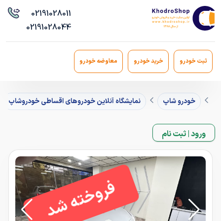
021
91028011
021
91028044
ثبت خودرو
خرید خودرو
معاوضه خودرو
خودرو شاپ
نمایشگاه آنلاین خودروهای اقساطی خودروشاپ
ورود | ثبت نام
فروخته شد