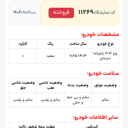
فروخته
11269
کد نمایشگاه
۱۴۰۴/۱۱/۰۹
ثبت
شد
مشخصات خودرو:
نوع خودرو
سال ساخت
رنگ
کارکرد
پژو 207i پانوراما
2025-1404
سفید
0
دنده‌ای
سلامت خودرو:
وضعیت شاسی
وضعیت شاسی
وضعیت موتور
وضعیت بدنه
عقب
جلو
سالم و بی خط
سالم
سالم و پلمپ
سالم و پلمپ
و خش
سایر اطلاعات خودرو:
گیربکس
مهلت بیمه شخص ثالث