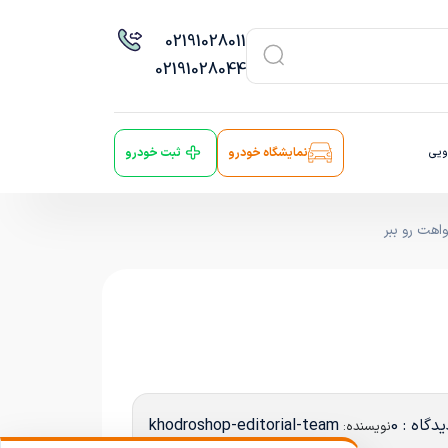
021
91028011
021
91028044
ویی
نمایشگاه خودرو
ثبت خودرو
اهت رو ببر
دگاه : 0
khodroshop-editorial-team
نویسنده: