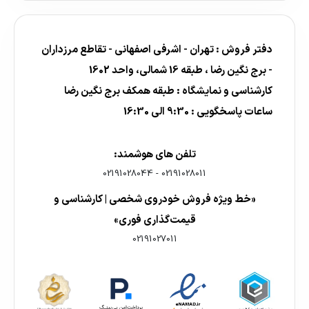
دفتر فروش : تهران - اشرفی اصفهانی - تقاطع مرزداران
- برج نگین رضا ، طبقه 16 شمالی، واحد 1602
کارشناسی و نمایشگاه : طبقه همکف برج نگین رضا
ساعات پاسخگویی : 9:30 الی 16:30
تلفن های هوشمند:
02191028044
-
02191028011
«خط ویژه فروش خودروی شخصی | کارشناسی و
قیمت‌گذاری فوری»
02191027011