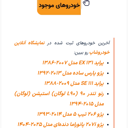
آخرین خودروهای ثبت شده در
نمایشگاه آنلاین
خودروشاپ
رو ببین:
پراید 131 EX مدل 2007-1386
پژو پارس ساده مدل 2013-1392
پراید 111 SE مدل 2009-1388
رنو تندر 90 (L90 لوگان) استیشن (لوگان)
مدل 2015-1394
پژو 206 تیپ ۵ مدل 2014-1393
پژو 207i پانوراما دنده‌ای مدل 2025-1404