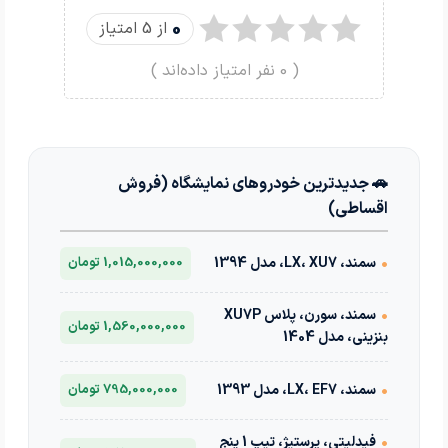
0
از 5 امتیاز
(
0
نفر امتیاز داده‌اند )
🚗 جدیدترین خودروهای نمایشگاه (فروش
اقساطی)
•
سمند، LX، XU7، مدل 1394
1,015,000,000 تومان
•
سمند، سورن، پلاس XU7P
1,560,000,000 تومان
بنزینی، مدل 1404
•
سمند، LX، EF7، مدل 1393
795,000,000 تومان
•
فیدلیتی، پرستیژ، تیپ 1 پنج