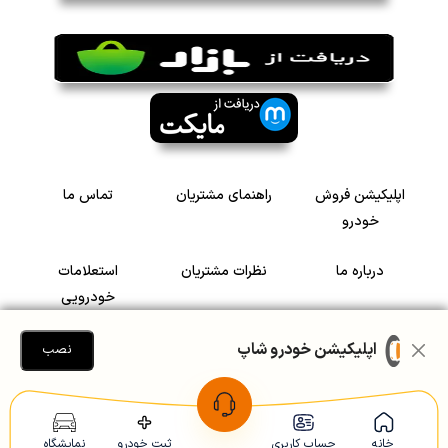
اپلیکیشن فروش
راهنمای مشتریان
تماس ما
خودرو
درباره ما
نظرات مشتریان
استعلامات
خودرویی
سرمایه گذاری در
رضایت مشتریان
اپلیکیشن خودرو شاپ
نصب
خودرو
Copyright © 2005-2026
Khodroshop.ir
خانه
حساب کاربری
ثبت خودرو
نمایشگاه