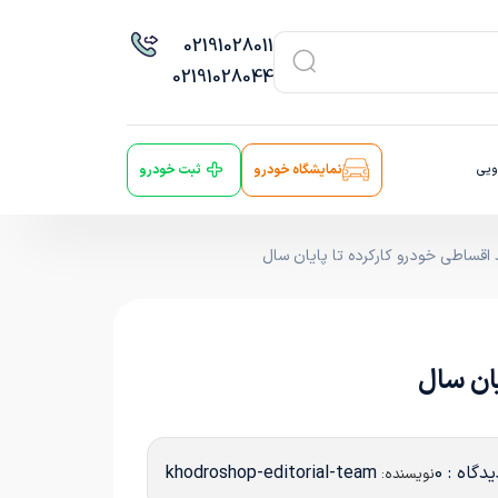
021
91028011
021
91028044
ویی
نمایشگاه خودرو
ثبت خودرو
قساطی خودرو کارکرده تا پایان سال
ان سال
دگاه : 0
khodroshop-editorial-team
نویسنده: