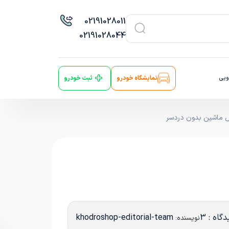
021
91028011
021
91028044
ویی
نمایشگاه خودرو
ثبت خودرو
ض ماشین بدون دردسر
دگاه : 3
khodroshop-editorial-team
نویسنده: