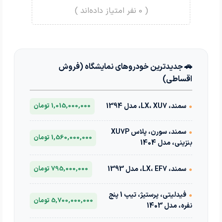
(
0
نفر امتیاز داده‌اند )
🚗 جدیدترین خودروهای نمایشگاه (فروش
اقساطی)
•
سمند، LX، XU7، مدل 1394
1,015,000,000 تومان
•
سمند، سورن، پلاس XU7P
1,560,000,000 تومان
بنزینی، مدل 1404
•
سمند، LX، EF7، مدل 1393
795,000,000 تومان
•
فیدلیتی، پرستیژ، تیپ 1 پنج
5,700,000,000 تومان
نفره، مدل 1403