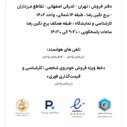
دفتر فروش : تهران - اشرفی اصفهانی - تقاطع مرزداران
- برج نگین رضا ، طبقه 16 شمالی، واحد 1602
کارشناسی و نمایشگاه : طبقه همکف برج نگین رضا
ساعات پاسخگویی : 9:30 الی 16:30
تلفن های هوشمند:
02191028044
-
02191028011
«خط ویژه فروش خودروی شخصی | کارشناسی و
قیمت‌گذاری فوری»
02191027011