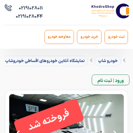
021
91028011
021
91028044
ثبت خودرو
خرید خودرو
معاوضه خودرو
خودرو شاپ
نمایشگاه آنلاین خودروهای اقساطی خودروشاپ
ورود | ثبت نام
فروخته شد