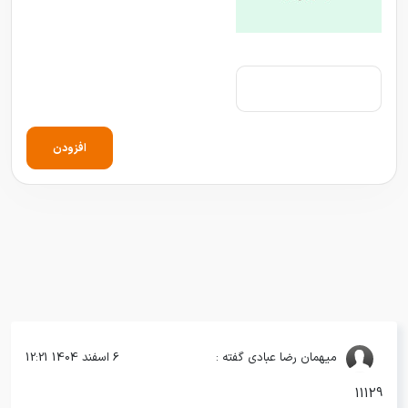
افزودن
میهمان
رضا عبادی گفته :
6 اسفند 1404 12:21
11129