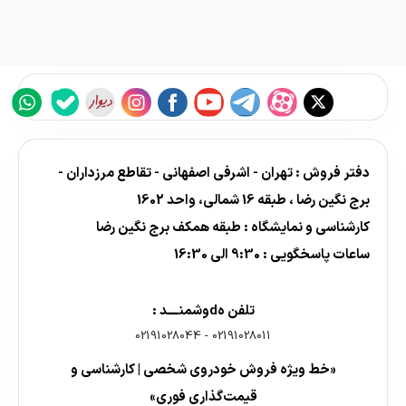
دفتر فروش : تهران - اشرفی اصفهانی - تقاطع مرزداران -
برج نگین رضا ، طبقه 16 شمالی، واحد 1602
کارشناسی و نمایشگاه : طبقه همکف برج نگین رضا
ساعات پاسخگویی : 9:30 الی 16:30
تلفن هdوشمنــــد :
02191028044
-
02191028011
«خط ویژه فروش خودروی شخصی | کارشناسی و
قیمت‌گذاری فوری»