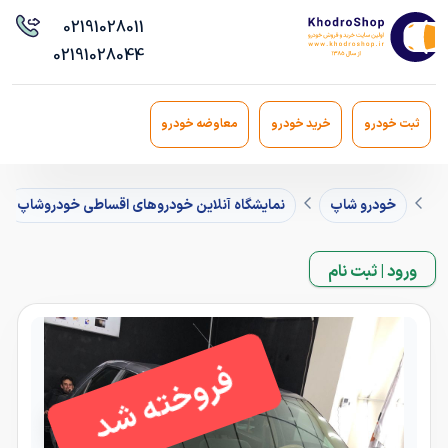
021
91028011
021
91028044
ثبت خودرو
خرید خودرو
معاوضه خودرو
خودرو شاپ
نمایشگاه آنلاین خودروهای اقساطی خودروشاپ
ورود | ثبت نام
فروخته شد