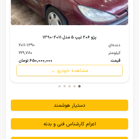
پژو 206 تیپ ۵ مدل 2011-1390
دنده‌ای
2011-1390
کیلومتر
229,780
قیمت
650,000,000 تومان
مشاهده خودرو ←
دستیار هوشمند
اعزام کارشناس فنی و بدنه