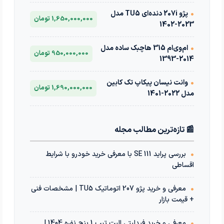
•
پژو 207i دنده‌ای TU5 مدل
1,650,000,000 تومان
2023-1402
•
ام‌وی‌ام 315 هاچبک ساده مدل
950,000,000 تومان
2014-1393
•
وانت نیسان پیکاپ تک کابین
1,690,000,000 تومان
مدل 2022-1401
📰 تازه‌ترین مطالب مجله
•
بررسی پراید 111 SE با معرفی خرید خودرو با شرایط
اقساطی
•
معرفی و خرید پژو 207 اتوماتیک TU5 | مشخصات فنی
+ قیمت بازار
•
معرفی و خرید فیدلیتی الیت تیپ 1 پنج نفره 1404 |