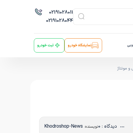
021
91028011
021
91028044
ویی
نمایشگاه خودرو
ثبت خودرو
دیدگاه : 0
Khodroshop-News
نویسنده: