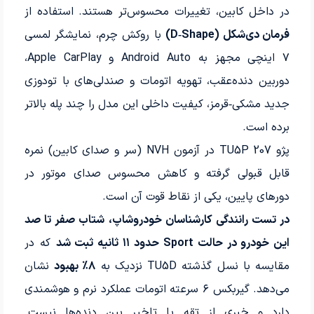
در داخل کابین، تغییرات محسوس‌تر هستند. استفاده از
فرمان دی‌شکل (D‑Shape)
با روکش چرم، نمایشگر لمسی
۷ اینچی مجهز به Android Auto و Apple CarPlay،
دوربین دنده‌عقب، تهویه اتومات و صندلی‌های با تودوزی
جدید مشکی‑قرمز، کیفیت داخلی این مدل را چند پله بالاتر
برده است.
پژو 207 TU5P در آزمون NVH (سر و صدای کابین) نمره
قابل قبولی گرفته و کاهش محسوس صدای موتور در
دورهای پایین، یکی از نقاط قوت آن است.
در تست رانندگی کارشناسان خودروشاپ، شتاب صفر تا صد
این خودرو در حالت Sport حدود ۱۱ ثانیه ثبت شد
که در
مقایسه با نسل گذشته TU5D نزدیک به
۸٪ بهبود
نشان
می‌دهد. گیربکس ۶ سرعته اتومات عملکرد نرم و هوشمندی
دارد و خبری از تقه یا تاخیر بین دنده‌ها نیست.