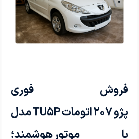
فروش فوری
پژو 207 اتو
با موتور هوشمند؛