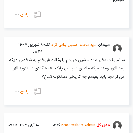
پاسخ
میهمان
سید محمد حسین برائی نژاد
گفته
9 شهریور 1404
08:49
:
سلام وقت بخیر بنده ماشین خریدم با وکالت فروختم به شخصی دیگه
بعد الان اومده میگه ماشین تعویض پلاک نشده گفتن دستکوبه الان
من از کجا باید بفهمم چه تاریخی دستکوب شدع؟
پاسخ
مدیر کل
Khodroshop-Admin
گفته :
10 آبان 1404 09:15