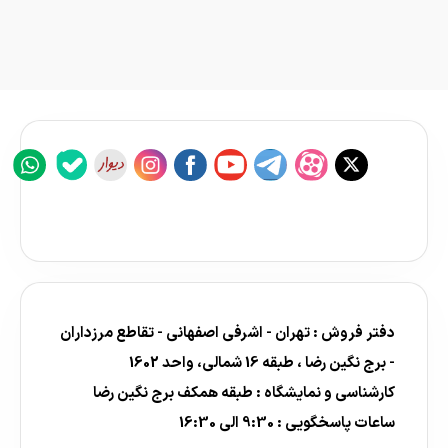
دفتر فروش : تهران - اشرفی اصفهانی - تقاطع مرزداران
- برج نگین رضا ، طبقه 16 شمالی، واحد 1602
کارشناسی و نمایشگاه : طبقه همکف برج نگین رضا
ساعات پاسخگویی : 9:30 الی 16:30