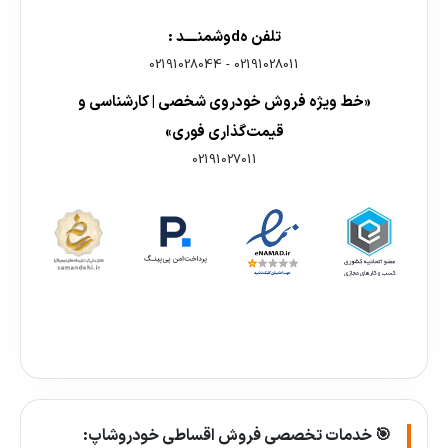
تلفن هdوشمنــــد :
02191028044
-
02191028011
«خط ویژه فروش خودروی شخصی | کارشناسی و
قیمت‌گذاری فوری»
02191027011
🎯 خدمات تخصصی فروش اقساطی خودروشاپ: