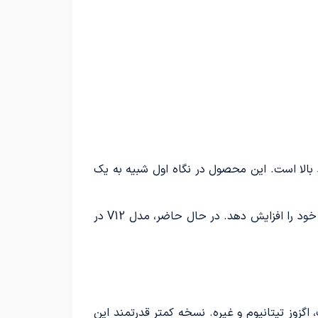
 موتور چهارچرخ با عملکرد بالا است. این محصول در نگاه اول شبیه به یک
در حال حاضر، شرکت انگلر ۱۰ دستگاه خودرو تولید می‌کند. اما این شرکت قصد دارد با معرفی مدل V12 تعداد تولیدات خود را افزایش دهد. در حال حاضر، مدل V12 در
V با قدرت 1200 اسب‌بخار، ترمزهای کربن سرامیک، اگزوز تیتانیوم و غیره. نسخه کمتر قدرتمند این