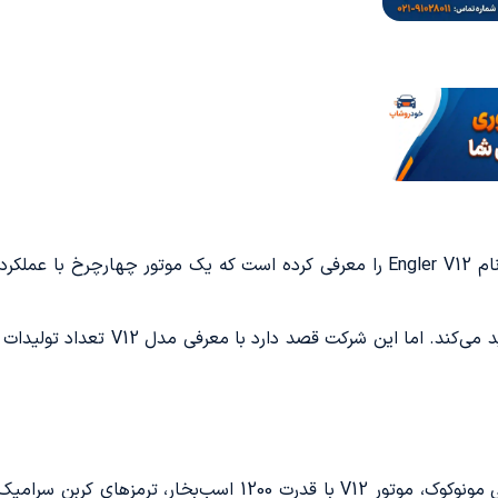
شرکت Engler Automotive محصول جدیدی به نام Engler V12 را معرفی کرده است که یک
این موتور ویژگی‌هایی ملموس دارد از جمله شاسی مونوکوک، موتور 12