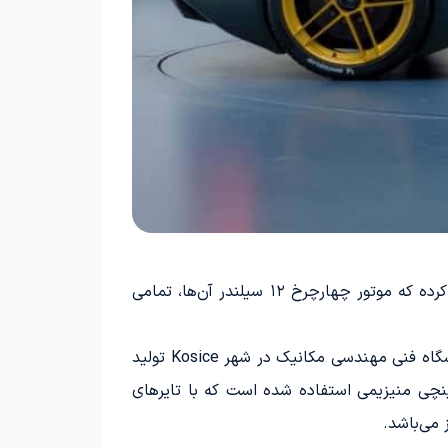
شرکت انگلر جزئیات دقیق پیشرانه را ارائه نکرده و نقشه های آینده‌ای تا یک سال آینده منتشر خواهد کرد. انگلر ادعا کرده که موتور چهارچرخ ۱۲ سیلندر آن‌ها، تمامی
این محصول، یک گیربکس هشت سرعته دوکلاچه است که توسط شرکت انگلر در اسلواکی ساخته شده و با همکاری دانشگاه فنی مهندسی مکانیک در شهر Kosice تولید
. وزن این گیربکس تنها ۳۰ کیلوگرم است که بسیار کمتر از وزن کلی موتورسیکلت است. از رینگ‌های ۲۰ اینچی منیزیمی استفاده شده است که با تایرهای