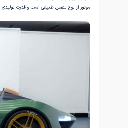
موتور از نوع تنفس طبیعی است و قدرت تولیدی آن بین 700 تا 800 اسب 