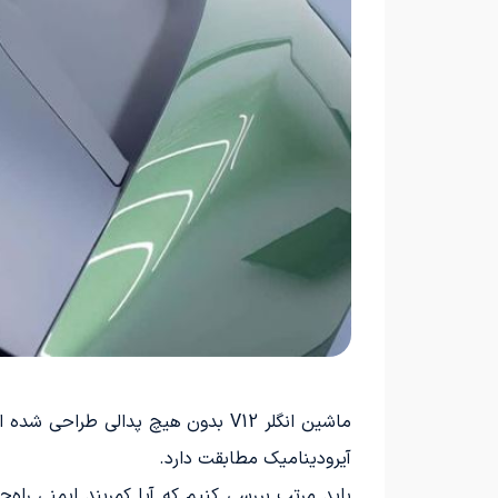
ماشین انگلر V12 بدون هیچ پدالی ط
آیرودینامیک مطابقت دارد.
باید مرتب بررسی کنیم که آیا کمربند ایمنی راه