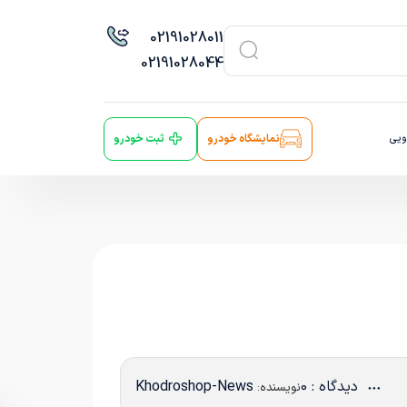
021
91028011
021
91028044
ویی
نمایشگاه خودرو
ثبت خودرو
دیدگاه : 0
Khodroshop-News
نویسنده: