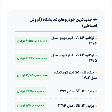
🚗 جدیدترین خودروهای نمایشگاه (فروش
اقساطی)
•
لوکانو، L7، 1.6 لیتر توربو، مدل
6,550,000,000 تومان
1404
•
لوکانو، L7، 1.6 لیتر توربو، مدل
6,760,000,000 تومان
1405
•
جک، S5، 1.5 لیتر اتوماتیک،
3,750,000,000 تومان
مدل 1402
•
پراید، 111، SE، مدل 1397
775,000,000 تومان
•
پراید، 111، SE، مدل 1394
570,000,000 تومان