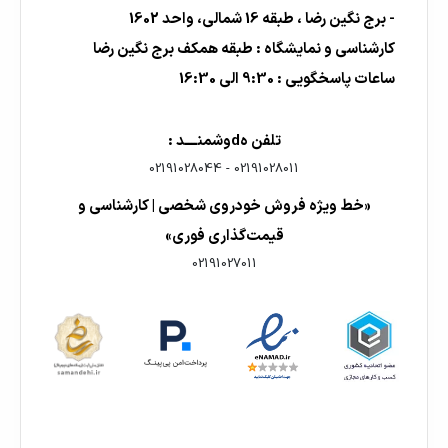
- برج نگین رضا ، طبقه 16 شمالی، واحد 1602
کارشناسی و نمایشگاه : طبقه همکف برج نگین رضا
ساعات پاسخگویی : 9:30 الی 16:30
تلفن هdوشمنــــد :
02191028044
-
02191028011
«خط ویژه فروش خودروی شخصی | کارشناسی و
قیمت‌گذاری فوری»
02191027011