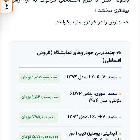
بجنونه اکشن با طرح اختصاصی می‌تواند به آن ارزش
اعلان
بیشتری ببخشد.»
جدیدترین
را در خودرو شاپ بخوانید.
🚗 جدیدترین خودروهای نمایشگاه (فروش
اقساطی)
•
سمند، LX، XU7، مدل 1394
1,015,000,000 تومان
•
سمند، سورن، پلاس XU7P
1,560,000,000 تومان
بنزینی، مدل 1404
•
سمند، LX، EF7، مدل 1393
795,000,000 تومان
•
فیدلیتی، پرستیژ، تیپ 1 پنج
5,700,000,000 تومان