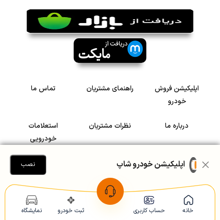
اپلیکیشن فروش
راهنمای مشتریان
تماس ما
خودرو
درباره ما
نظرات مشتریان
استعلامات
خودرویی
سرمایه گذاری در
رضایت مشتریان
اپلیکیشن خودرو شاپ
نصب
خودرو
Copyright © 2005-2026
Khodroshop.ir
خانه
حساب کاربری
ثبت خودرو
نمایشگاه