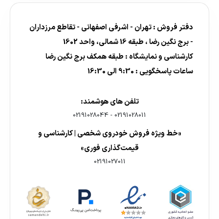
دفتر فروش : تهران - اشرفی اصفهانی - تقاطع مرزداران
- برج نگین رضا ، طبقه 16 شمالی، واحد 1602
کارشناسی و نمایشگاه : طبقه همکف برج نگین رضا
ساعات پاسخگویی : 9:30 الی 16:30
تلفن های هوشمند:
02191028044
-
02191028011
«خط ویژه فروش خودروی شخصی | کارشناسی و
قیمت‌گذاری فوری»
02191027011