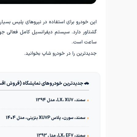
ساعت است.
جدیدترین
را در خودرو شاپ بخوانید.
🚗 جدیدترین خودروهای نمایشگاه (فروش اق
•
سمند، LX، XU7، مدل 1394
•
سمند، سورن، پلاس XU7P بنزینی، مدل 1404
•
سمند، LX، EF7، مدل 1393