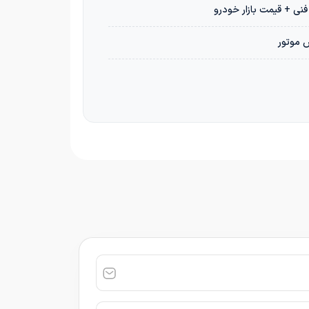
س موتور