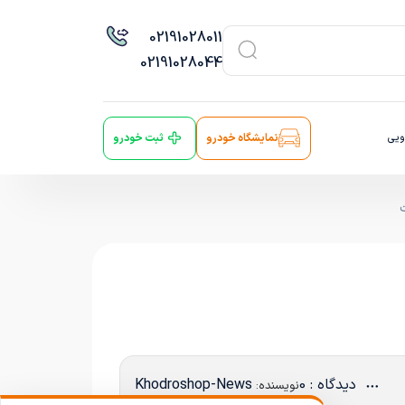
021
91028011
021
91028044
ویی
نمایشگاه خودرو
ثبت خودرو
دیدگاه : 0
Khodroshop-News
نویسنده: