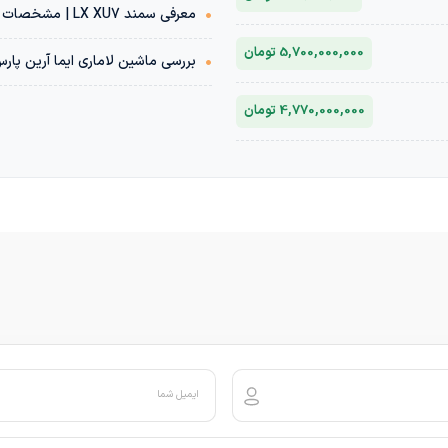
•
معرفی سمند LX XU7 | مشخصات فنی + قیمت بازار خودرو
5,700,000,000 تومان
•
بررسی ماشین لاماری ایما آرین پار
4,770,000,000 تومان
ایمیل شما