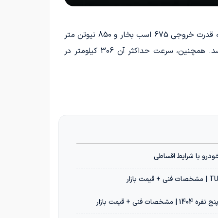
این خودرو برای استفاده در نیروهای پلیس بسیار قوی است. دارای یک موتور V8 توئین توربو با حجم 4 لیتری است که قدرت خروجی 675 اسب بخار و 850 نیوتن متر
گشتاور دارد. سیستم دیفرانسیل کامل فعالی جهت انتقال قدرت به تمام چهار چرخ و شتاب آن به 3.3 ثانیه می‌رسد. همچنین، سرعت حداکثر آن 306 کیلومتر در