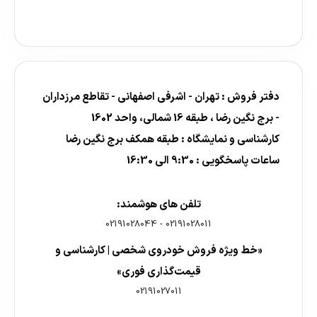
دفتر فروش : تهران - اشرفی اصفهانی - تقاطع مرزداران
- برج نگین رضا ، طبقه 16 شمالی، واحد 1602
کارشناسی و نمایشگاه : طبقه همکف برج نگین رضا
ساعات پاسخگویی : 9:30 الی 16:30
تلفن های هوشمند:
02191028044
-
02191028011
«خط ویژه فروش خودروی شخصی | کارشناسی و
قیمت‌گذاری فوری»
02191027011