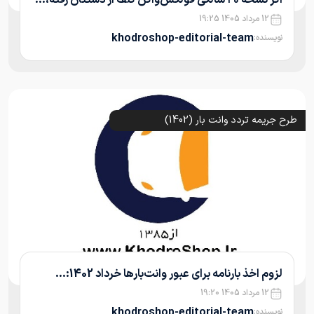
12 مرداد 1405 19:25
khodroshop-editorial-team
نویسنده:
طرح جریمه تردد وانت بار (1402)
لزوم اخذ بارنامه برای عبور وانت‌بارها خرداد 1402:...
12 مرداد 1405 19:20
khodroshop-editorial-team
نویسنده: