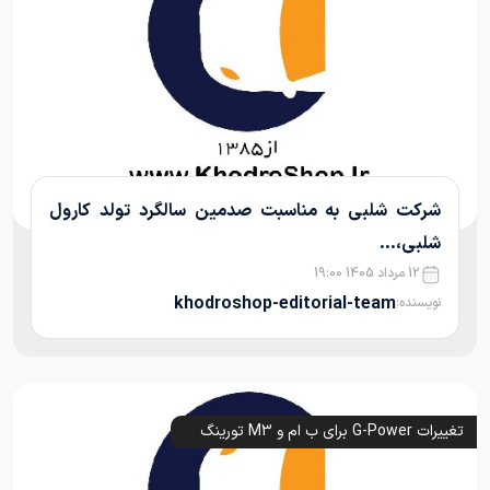
شرکت شلبی به مناسبت صدمین سالگرد تولد کارول
شلبی،...
12 مرداد 1405 19:00
khodroshop-editorial-team
نویسنده:
تغییرات G-Power برای ب ام و M3 تورینگ