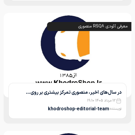
معرفی آئودی RSQ8 منصوری
در سال‌های اخیر، منصوری تمرکز بیشتری بر روی...
12 مرداد 1405 19:10
khodroshop-editorial-team
نویسنده: