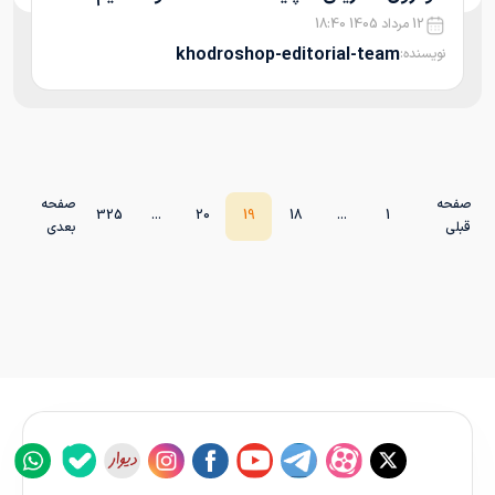
12 مرداد 1405 18:40
khodroshop-editorial-team
نویسنده:
صفحه
صفحه
325
...
20
19
18
...
1
قبلی
بعدی