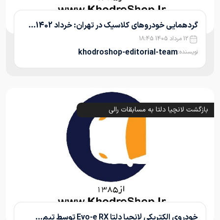
گردهمایی خودروهای کلاسیک در تهران: خرداد 1402...
12 مرداد 1405 18:45
khodroshop-editorial-team
نویسنده:
بازگشت لانچیا دلتا به مسابقات رالی
خودروی الکتریکی لانچیا دلتا Evo-e RX توسط تیم...