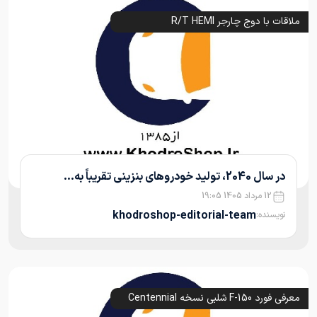
ملاقات با دوج چارجر R/T HEMI
در سال 2040، تولید خودروهای بنزینی تقریباً به...
12 مرداد 1405 19:05
khodroshop-editorial-team
نویسنده:
معرفی فورد F-150 شلبی نسخه Centennial