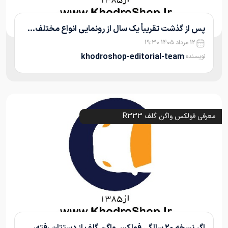
پس از گذشت تقریباً یک سال از رونمایی انواع مختلف...
12 مرداد 1405 19:30
khodroshop-editorial-team
نویسنده:
معرفی فولکس واگن گلف R333
اگر نسخه ۲۰ سالگی فولکس‌واگن گلف از دستتان رفته،...