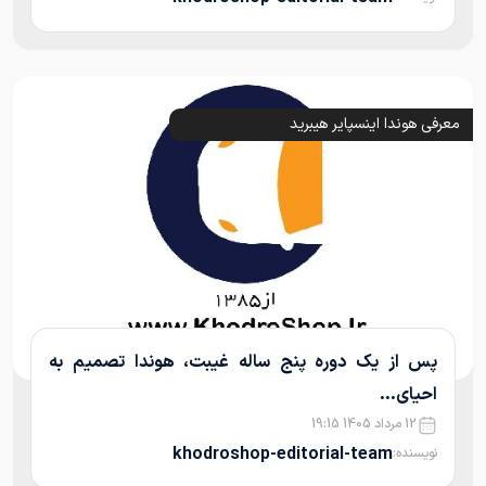
معرفی هوندا اینسپایر هیبرید
پس از یک دوره پنج ساله غیبت، هوندا تصمیم به
احیای...
12 مرداد 1405 19:15
khodroshop-editorial-team
نویسنده: