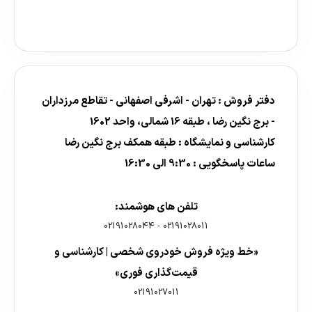
دفتر فروش : تهران - اشرفی اصفهانی - تقاطع مرزداران
- برج نگین رضا ، طبقه 16 شمالی، واحد 1602
کارشناسی و نمایشگاه : طبقه همکف برج نگین رضا
ساعات پاسخگویی : 9:30 الی 16:30
تلفن های هوشمند:
02191028044
-
02191028011
«خط ویژه فروش خودروی شخصی | کارشناسی و
قیمت‌گذاری فوری»
02191027011