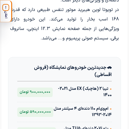
دکمه‌ای و ویژگی‌های دیگر است.
!
در تویوتا لوین هیبرید موتور تنفس طبیعی دارد که قدرت
اعلان
168 اسب بخار را تولید می‌کند. این خودرو دارای
ویژگی‌هایی از جمله صفحه نمایش 12.3 اینچی، سانروف
برقی، سیستم صوتی پریمیوم و... می‌باشد.
🚗 جدیدترین خودروهای نمایشگاه (فروش
اقساطی)
•
تیبا 2 (هاچبک) EX مدل 2021-
900,000,000 تومان
1400
•
ام‌وی‌ام 110 دنده‌ای ۴ سیلندر مدل
590,000,000 تومان
2014-1393
•
پژو 207i دنده‌ای TU5 مدل