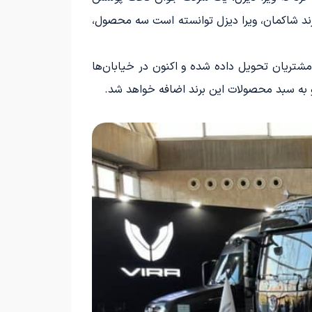
 خود، یعنی برند شاکمان، ویرا دیزل توانسته است سه محصول،
هی از کامیونت Y9 توسط شرکت، با نام مادر Shacman، تولید شده و به مشتریان تحویل داده شده و اکنون در خیابان‌ها