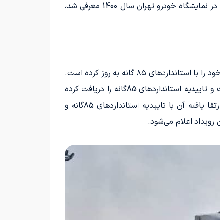
آقای اکبری اعلام کرد که کشنده دماغ‌دار Z3 تمامی مجوزهای لازم برای ورود به بازار را دریافت کرده است. این خودرو که در نمایشگاه خودرو تهران سال 1400 معرفی شد،
 ۸۵ گانه به روز کرده است.
شرکت فلان سه محصول را به بازار عرضه می‌کند؛ اولین محصول کامیونت Y9 است که دارای لوگو و نشان شاکمان است و تاییدیه استانداردهای 85گانه را دریافت کرده
است. دومین محصول کشنده Y3 با لوگو و نشان اختصاصی ویرا عرضه شده بوده است و در این نمایشگاه، نسخه ارتقا یافته آن با تاییدیه استانداردهای 85گانه و