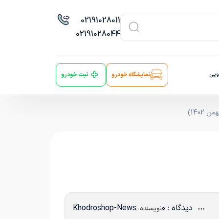
021
91028011
021
91028044
ویی
نمایشگاه خودرو
ثبت خودرو
1402)
دیدگاه : 0
Khodroshop-News
نویسنده: