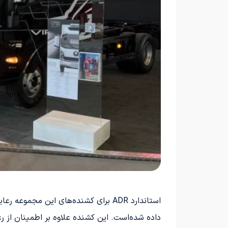
داده شده‌است. این کشنده علاوه بر اطمینان از رعایت 85 استاندارد مختلف، دارای سیستم ADR برای حمل کالاهای خطرناک و رفع ایرادا