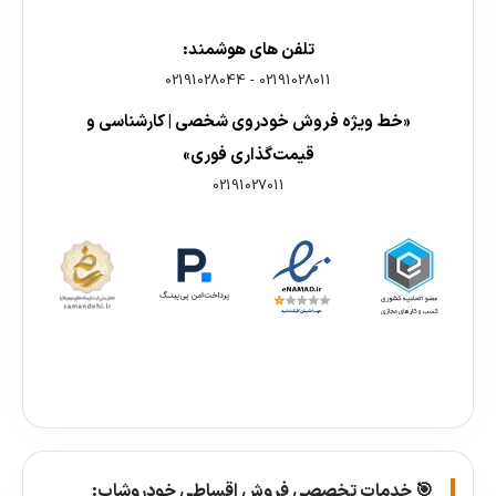
تلفن های هوشمند:
02191028044
-
02191028011
«خط ویژه فروش خودروی شخصی | کارشناسی و
قیمت‌گذاری فوری»
02191027011
🎯 خدمات تخصصی فروش اقساطی خودروشاپ: