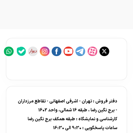
دفتر فروش : تهران - اشرفی اصفهانی - تقاطع مرزداران
- برج نگین رضا ، طبقه 16 شمالی، واحد 1602
کارشناسی و نمایشگاه : طبقه همکف برج نگین رضا
ساعات پاسخگویی : 9:30 الی 16:30