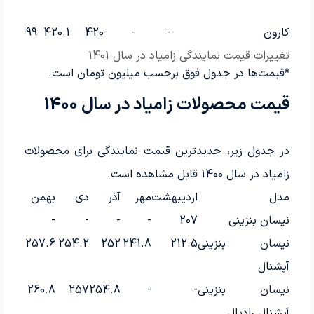
کارون
-
-
420
420.1
499
تغییرات قیمت نمایندگی زامیاد در سال 1401
*قیمت‌ها در جدول فوق برحسب میلیون تومان است.
قیمت محصولات زامیاد در سال 1400
در جدول زیر، جدیدترین قیمت نمایندگی برای محصولات
زامیاد در سال 1400 قابل مشاهده است.
مدل
اردیبهشت
مهر
آذر
دی
بهمن
نیسان بنزینی
207
-
-
-
-
نیسان بنزینی
212.5
241.8
252
254.2
257.6
آپشنال
نیسان بنزینی
-
-
254.8
257
260.8
آپشنال رادیال