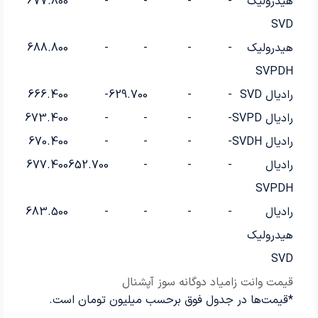
هیدرولیک
-
-
-
-
677.800
SVD
هیدرولیک
-
-
-
-
688.800
SVPDH
رادیال SVD
-
-
629.700
-
666.400
رادیال SVPD
-
-
-
-
673.400
رادیال SVDH
-
-
-
-
670.400
رادیال
-
-
-
652.700
677.400
SVPDH
رادیال
-
-
-
-
683.500
هیدرولیک
SVD
قیمت وانت زامیاد دوگانه سوز آپشنال
*قیمت‌ها در جدول فوق برحسب میلیون تومان است.