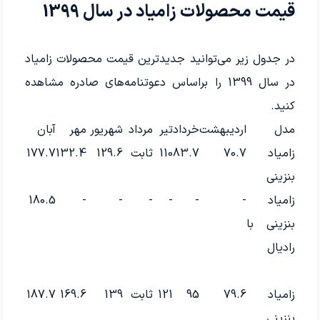
قیمت محصولات زامیاد در سال 1399
در جدول زیر می‌توانید جدیدترین قیمت محصولات زامیاد
در سال 1399 را براساس دعوتنامه‌های صادره مشاهده
کنید.
مدل
اردیبهشت
خرداد
تیر
مرداد
شهریور
مهر
آبان
زامیاد
70.7
83.7
110
ثابت
129.6
132.4
177.7
بنزینی
زامیاد
-
-
-
-
-
-
180.5
بنزینی با
رادیال
زامیاد
79.6
95
121
ثابت
139
169.6
187.7
بنزینی