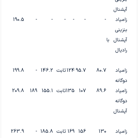
آپشنال
زامیاد
-
-
-
-
-
-
190.5
بنزینی
آپشنال با
رادیال
زامیاد
80.7
95.7
124
ثابت
146.2
-
199.8
دوگانه
زامیاد
89.6
107
135
ثابت
155.1
189
209.8
دوگانه
آپشنال
زامیاد
130
156
169
ثابت
185.8
-
263.9