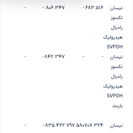
نیسان
683.516
-
806.347
-
-
-
تکسوز
رادیال
هیدرولیک
SVPDH
نیسان
-
-
842.347
-
-
-
تکسوز
رادیال
هیدرولیک
SVPDH
باربند
نیسان
707.324
797.580
835.422
-
-
-