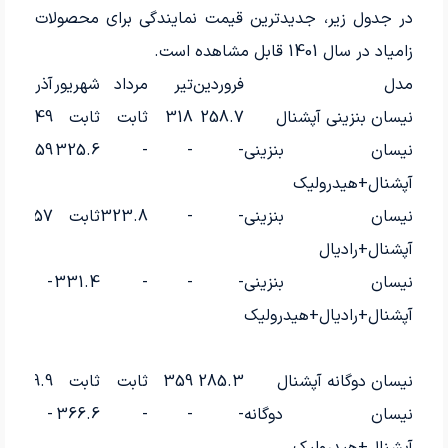
در جدول زیر، جدیدترین قیمت نمایندگی برای محصولات
زامیاد در سال 1401 قابل مشاهده است.
مدل
فروردین
تیر
مرداد
شهریور
آذر
نیسان بنزینی آپشنال
258.7
318
ثابت
ثابت
349
نیسان بنزینی
-
-
-
325.6
359
آپشنال+هیدرولیک
نیسان بنزینی
-
-
323.8
ثابت
357
آپشنال+رادیال
نیسان بنزینی
-
-
-
331.4
-
آپشنال+رادیال+هیدرولیک
نیسان دوگانه آپشنال
285.3
359
ثابت
ثابت
389.9
نیسان دوگانه
-
-
-
366.6
-