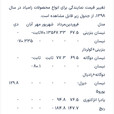
تغییر قیمت نمایندگی برای انواع محصولات زامیاد در سال
1398، از جدول زیر قابل مشاهده است.
مدل
فروردین
مرداد
شهریور
مهر
آبان
دی
نیسان بنزینی
67.5
67.33
70.135
ثابت
-
-
نیسان
-
-
-
-
70.335
-
بنزینی+کولردار
نیسان دوگانه
69.5
77.3
ثابت
ثابت
-
-
نیسان
-
-
-
80.1
-
دوگانه+رادیال
نیسان دیزل
-
-
-
-
-
129.8
یورو5
پادرا انژکتوری
76.5
94.8
-
-
-
-
ریچ
147.7
184.8
-
-
-
-