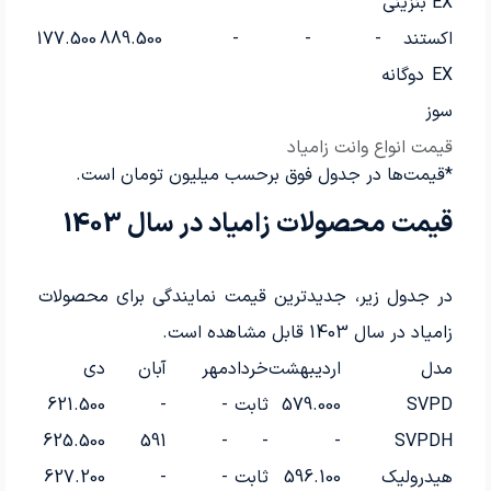
EX بنزینی
اکستند
-
-
-
889.500
1177.500
1550
EX دوگانه
سوز
قیمت انواع وانت زامیاد
*قیمت‌ها در جدول فوق برحسب میلیون تومان است.
قیمت محصولات زامیاد در سال 1403
در جدول زیر، جدیدترین قیمت نمایندگی برای محصولات
زامیاد در سال 1403 قابل مشاهده است.
مدل
اردیبهشت
خرداد
مهر
آبان
دی
SVPD
579.000
ثابت
-
-
621.500
625.500
591
-
-
-
SVPDH
هیدرولیک
596.100
ثابت
-
-
627.200