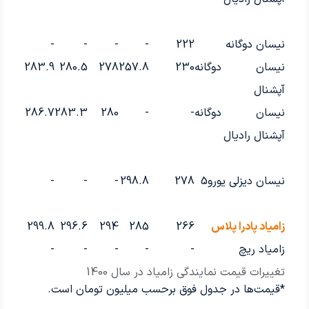
نیسان دوگانه
222
-
-
-
-
نیسان دوگانه
230
257.8
278
280.5
283.9
آپشنال
نیسان دوگانه
-
-
280
283.3
286.7
آپشنال رادیال
نیسان دیزلی یورو5
278
298.8
-
-
-
زامیاد پادرا پلاس
266
285
294
296.6
299.8
زامیاد ریچ
-
-
-
-
-
تغییرات قیمت نمایندگی زامیاد در سال 1400
*قیمت‌ها در جدول فوق برحسب میلیون تومان است.