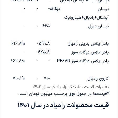
نیسان دوگانه آپشنال+رادیال
-
570.9
571.090
نیسان دوگانه
-
-
-
آپشنال+رادیال+هیدرولیک
نیسان دیزل
625
-
-
پادرا پلاس بنزینی رادیال
599.8
-
616.890
پادرا پلاس دوگانه سوز
645.8
-
-
پادرا پلاس دوگانه سوز PE6VD
-
-
662.890
کارون رادیال
710
-
710.190
تغییرات قیمت نمایندگی زامیاد در سال 1402
*قیمت‌ها در جدول فوق برحسب میلیون تومان است.
قیمت محصولات زامیاد در سال 1401