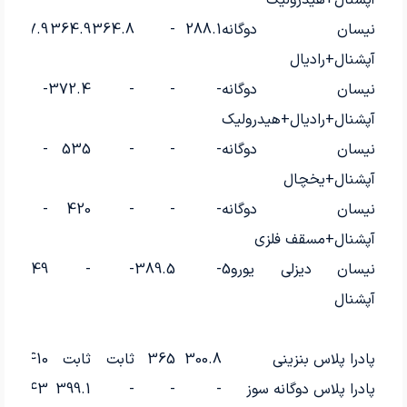
آپشنال+هیدرولیک
نیسان دوگانه
288.1
-
364.8
364.9
397.9
آپشنال+رادیال
نیسان دوگانه
-
-
-
372.4
-
آپشنال+رادیال+هیدرولیک
نیسان دوگانه
-
-
-
535
-
آپشنال+یخچال
نیسان دوگانه
-
-
-
420
-
آپشنال+مسقف فلزی
نیسان دیزلی یورو5
-
389.5
-
-
449
آپشنال
پادرا پلاس بنزینی
300.8
365
ثابت
ثابت
410
پادرا پلاس دوگانه سوز
-
-
-
399.1
443