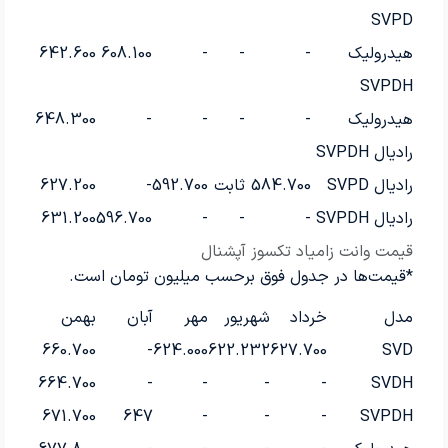
SVPD
هیدرولیک
-
-
-
608.100
642.600
SVPDH
هیدرولیک
-
-
-
-
648.300
رادیال SVPDH
رادیال SVPD
584.700
ثابت
592.700
-
627.200
رادیال SVPDH
-
-
-
596.700
631.200
قیمت وانت زامیاد تکسوز آپشنال
*قیمت‌ها در جدول فوق برحسب میلیون تومان است.
مدل
خرداد
شهریور
مهر
آبان
بهمن
660.700
-
624.000
622.232
627.700
SVD
664.700
-
-
-
-
SVDH
671.700
647
-
-
-
SVPDH