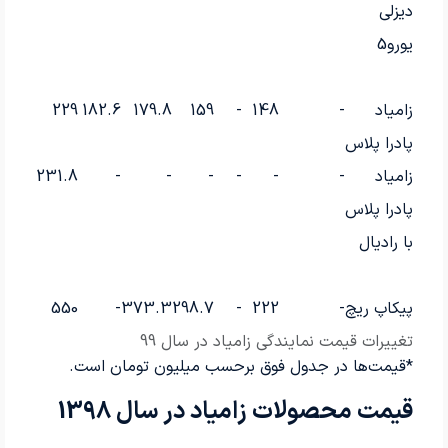
دیزلی
یورو5
زامیاد
-
148
-
159
179.8
182.6
229
پادرا پلاس
زامیاد
-
-
-
-
-
-
231.8
پادرا پلاس
با رادیال
پیکاپ ریچ
-
222
-
298.7
373.3
-
550
تغییرات قیمت نمایندگی زامیاد در سال 99
*قیمت‌ها در جدول فوق برحسب میلیون تومان است.
قیمت محصولات زامیاد در سال 1398