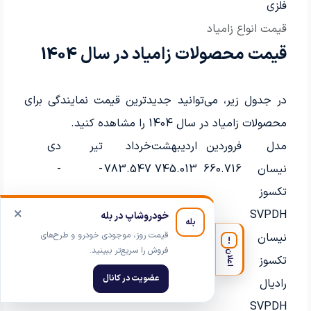
فلزی
قیمت انواع زامیاد
قیمت محصولات زامیاد در سال 1404
در جدول زیر، می‌توانید جدیدترین قیمت نمایندگی برای
محصولات زامیاد در سال 1404 را مشاهده کنید.
مدل
فروردین
اردیبهشت
خرداد
تیر
دی
بهم
نیسان
660.716
745.013
783.547
-
-
-
تکسوز
×
SVPDH
خودروشاپ در بله
بله
قیمت روز، موجودی خودرو و طرح‌های
نیسان
666.416
750.713
789.247
-
-
-
!
فروش را سریع‌تر ببینید.
اعلان
تکسوز
عضویت در کانال
رادیال
SVPDH