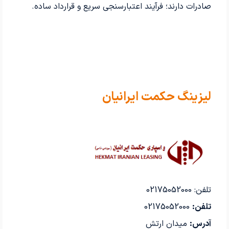
صادرات دارند؛ فرآیند اعتبارسنجی سریع و قرارداد ساده.
لیزینگ حکمت ایرانیان
تلفن: 02175052000
تلفن:
02175052000
آدرس:
میدان ارتش