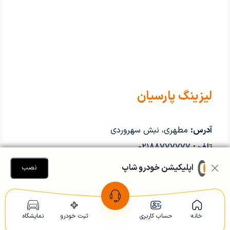
لیزینگ پارسیان
آدرس:
مطهری، نبش سهروردی
تلفن:
02188777777
سقف تسهیلات ۵۰ میلیون
اپلیکیشن خودرو شاپ
نصب
بازپرداخت تا ۳۶ ماه
چک صیاد و محدودیت سنی زیر ۶۵ سال
کوچک اما منظم؛ برای وام‌های کم‌حجم کاملاً مناسب.
خانه
حساب کاربری
ثبت خودرو
نمایشگاه