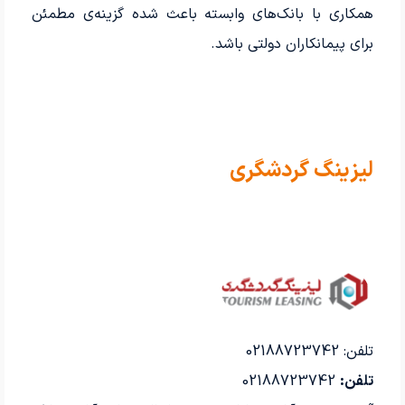
همکاری با بانک‌های وابسته باعث شده گزینه‌ی مطمئن
برای پیمانکاران دولتی باشد.
لیزینگ گردشگری
تلفن: 02188723742
تلفن:
02188723742