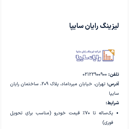
لیزینگ رایان سایپا
تلفن:
02122900900
آدرس:
تهران، خیابان میرداماد، پلاک 209، ساختمان رایان
سایپا
شرایط:
یک‌ساله تا 70٪ قیمت خودرو (مناسب برای تحویل
فوری)