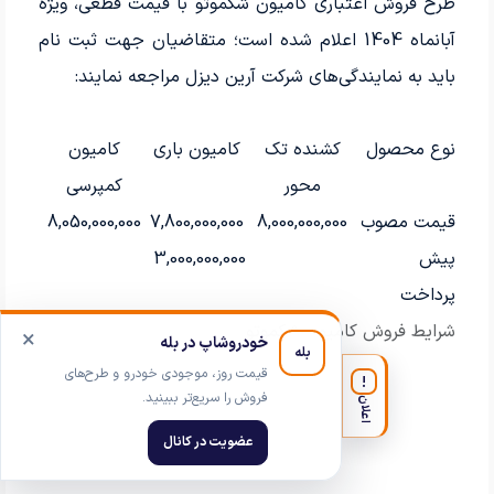
طرح فروش اعتباری کامیون شکموتو با قیمت قطعی، ویژه
آبانماه 1404 اعلام شده است؛ متقاضیان جهت ثبت نام
باید به نمایندگی‌های شرکت آرین دیزل مراجعه نمایند:
نوع محصول
کشنده تک
کامیون باری
کامیون
محور
کمپرسی
قیمت مصوب
8,000,000,000
7,800,000,000
8,050,000,000
پیش
3,000,000,000
پرداخت
شرایط فروش کامیون شکموتو
×
خودروشاپ در بله
بله
قیمت روز، موجودی خودرو و طرح‌های
!
فروش را سریع‌تر ببینید.
اعلان
عضویت در کانال