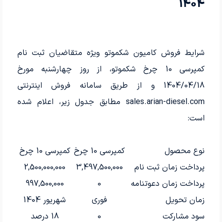
1404
شرایط فروش کامیون شکموتو ویژه متقاضیان ثبت نام
کمپرسی 10 چرخ شکموتو، از روز چهارشنبه مورخ
1404/04/18 و از طریق سامانه فروش اینترنتی
sales.arian-diesel.com مطابق جدول زیر، اعلام شده
است:
نوع محصول
کمپرسی 10 چرخ
کمپرسی 10 چرخ
پرداخت زمان ثبت نام
3,497,500,000
2,500,000,000
پرداخت زمان دعوتنامه
0
997,500,000
زمان تحویل
فوری
شهریور 1404
سود مشارکت
0
18 درصد