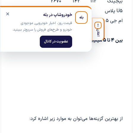
بیجینگ
112
142
2670
U5 پلاس
×
خودروشاپ در بله
بله
ام جی 5
118
150
2680
قیمت روز، اخبار خودرویی, موجودی
!
خودرو و طرح‌های فروش را سریع‌تر ببینید.
اعلان
بین 4 تا 5 میلیارد
عضویت در کانال
از بهترین گزینه‌ها می‌توان به موارد زیر اشاره کرد: