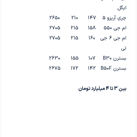
ایگل
چری آریزو 5
147
210
2650
ام جی 550
158
215
2705
ام جی 6 جی
160
215
2705
تی
بسترن B30
107
155
2630
بسترن B50F
142
172
2675
بین 3 تا 4 میلیارد تومان