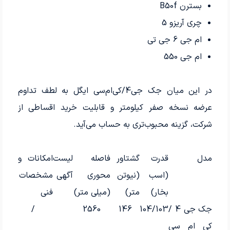
بسترن B50f
چری آریزو 5
ام جی 6 جی تی
ام جی 550
در این میان جک جی4/کی‌ام‌سی ایگل به لطف تداوم
عرضه نسخه صفر کیلومتر و قابلیت خرید اقساطی از
شرکت، گزینه محبوب‌تری به حساب می‌آید.
مدل
قدرت
گشتاور
فاصله
لیست
امکانات و
(اسب
(نیوتن
محوری
آگهی
مشخصات
بخار)
متر)
(میلی متر)
فنی
جک جی 4 /
104/103
146
2560
/
کی ام سی