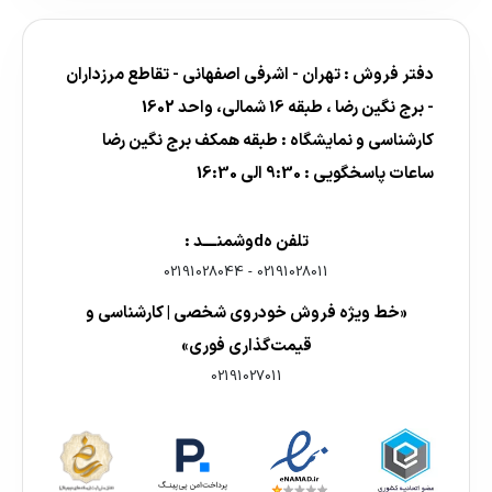
دفتر فروش : تهران - اشرفی اصفهانی - تقاطع مرزداران
- برج نگین رضا ، طبقه 16 شمالی، واحد 1602
کارشناسی و نمایشگاه : طبقه همکف برج نگین رضا
ساعات پاسخگویی : 9:30 الی 16:30
تلفن هdوشمنــــد :
02191028044
-
02191028011
«خط ویژه فروش خودروی شخصی | کارشناسی و
قیمت‌گذاری فوری»
02191027011