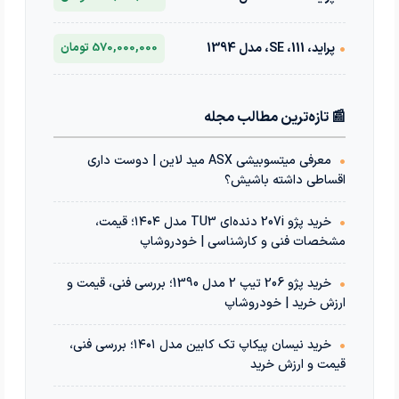
•
پراید، 111، SE، مدل 1394
570,000,000 تومان
📰 تازه‌ترین مطالب مجله
•
معرفی میتسوبیشی ASX مید لاین | دوست داری
اقساطی داشته باشیش؟
•
خرید پژو 207i دنده‌ای TU3 مدل ۱۴۰۴؛ قیمت،
مشخصات فنی و کارشناسی | خودروشاپ
•
خرید پژو 206 تیپ 2 مدل 1390؛ بررسی فنی، قیمت و
ارزش خرید | خودروشاپ
•
خرید نیسان پیکاپ تک کابین مدل ۱۴۰۱؛ بررسی فنی،
قیمت و ارزش خرید