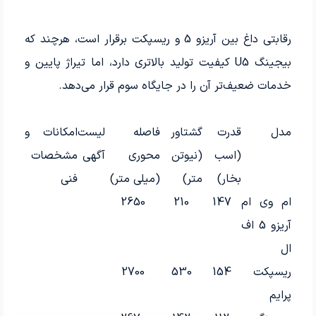
رقابتی داغ بین آریزو 5 و ریسپکت برقرار است، هرچند که
بیجینگ U5 کیفیت تولید بالاتری دارد، اما تیراژ پایین و
خدمات ضعیف‌تر آن را در جایگاه سوم قرار می‌دهد.
مدل
قدرت
گشتاور
فاصله
لیست
امکانات و
(اسب
(نیوتن
محوری
آگهی
مشخصات
بخار)
متر)
(میلی متر)
فنی
ام وی ام
147
210
2650
آریزو 5 اف
ال
ریسپکت
154
530
2700
پرایم