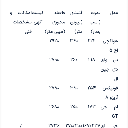
مدل
قدرت
گشتاور
فاصله
لیست
امکانات و
(اسب
(نیوتن
محوری
آگهی
مشخصات
بخار)
متر)
(میلی متر)
فنی
هونگچی
222
340
2920
اچ 5
بی وای
218
260
2790
دی چین
ال
فونیکس
254
390
2790
آریزو 8
ام جی
173
250
2680
GT
جی ای
167/238
270/300
2736
/