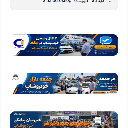
دیدگاه : 0
ai.khodroshop
نویسنده: