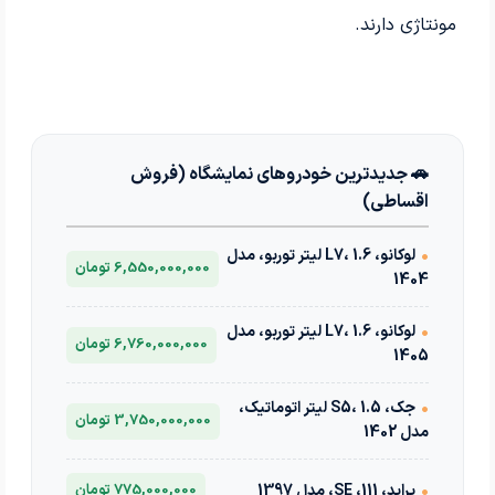
مونتاژی دارند.
🚗 جدیدترین خودروهای نمایشگاه (فروش
اقساطی)
•
لوکانو، L7، 1.6 لیتر توربو، مدل
6,550,000,000 تومان
1404
•
لوکانو، L7، 1.6 لیتر توربو، مدل
6,760,000,000 تومان
1405
•
جک، S5، 1.5 لیتر اتوماتیک،
3,750,000,000 تومان
مدل 1402
•
پراید، 111، SE، مدل 1397
775,000,000 تومان