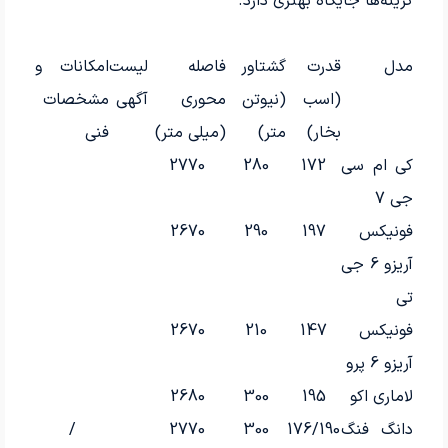
گزینه‌ها جایگاه بهتری دارد.
مدل
قدرت
گشتاور
فاصله
لیست
امکانات و
(اسب
(نیوتن
محوری
آگهی
مشخصات
بخار)
متر)
(میلی متر)
فنی
کی ام سی
172
280
2770
جی 7
فونیکس
197
290
2670
آریزو 6 جی
تی
فونیکس
147
210
2670
آریزو 6 پرو
لاماری اکو
195
300
2680
دانگ فنگ
176/190
300
2770
/