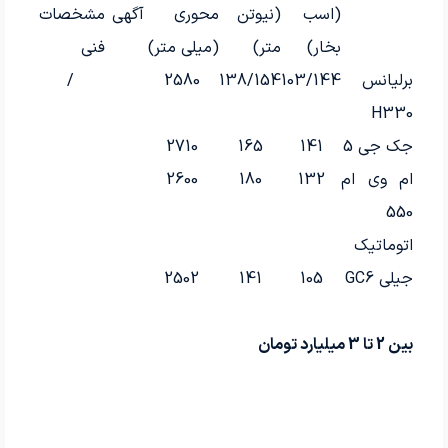
(اسب
(نیوتن
محوری
آگهی‌
مشخصات
بخار)
متر)
(میلی متر)
فنی
برلیانس
103/144
138/154
2580
/
H330
جک جی 5
141
165
2710
ام وی ام
132
180
2600
550
اتوماتیک
جیلی GC6
105
141
2502
بین 2 تا 3 میلیارد تومان