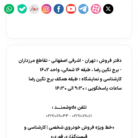
دفتر فروش : تهران - اشرفی اصفهانی - تقاطع مرزداران
- برج نگین رضا ، طبقه 16 شمالی، واحد 1602
کارشناسی و نمایشگاه : طبقه همکف برج نگین رضا
ساعات پاسخگویی : 9:30 الی 16:30
تلفن هdوشمنــــد :
02191028044
-
02191028011
«خط ویژه فروش خودروی شخصی | کارشناسی و
قیمت‌گذاری فوری»