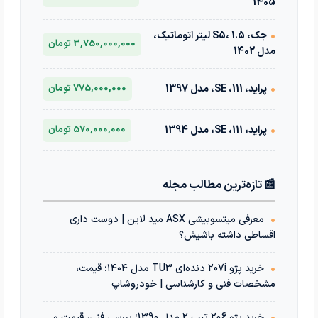
1405
•
جک، S5، 1.5 لیتر اتوماتیک،
3,750,000,000 تومان
مدل 1402
•
پراید، 111، SE، مدل 1397
775,000,000 تومان
•
پراید، 111، SE، مدل 1394
570,000,000 تومان
📰 تازه‌ترین مطالب مجله
•
معرفی میتسوبیشی ASX مید لاین | دوست داری
اقساطی داشته باشیش؟
•
خرید پژو 207i دنده‌ای TU3 مدل ۱۴۰۴؛ قیمت،
مشخصات فنی و کارشناسی | خودروشاپ
•
خرید پژو 206 تیپ 2 مدل 1390؛ بررسی فنی، قیمت و