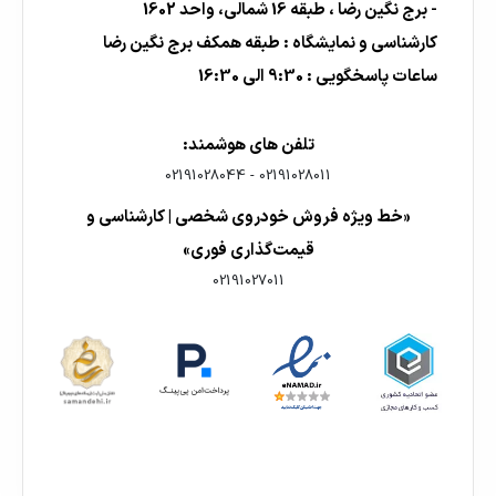
- برج نگین رضا ، طبقه 16 شمالی، واحد 1602
کارشناسی و نمایشگاه : طبقه همکف برج نگین رضا
ساعات پاسخگویی : 9:30 الی 16:30
تلفن های هوشمند:
02191028044
-
02191028011
«خط ویژه فروش خودروی شخصی | کارشناسی و
قیمت‌گذاری فوری»
02191027011