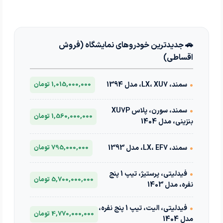
🚗 جدیدترین خودروهای نمایشگاه (فروش
اقساطی)
•
سمند، LX، XU7، مدل 1394
1,015,000,000 تومان
•
سمند، سورن، پلاس XU7P
1,560,000,000 تومان
بنزینی، مدل 1404
•
سمند، LX، EF7، مدل 1393
795,000,000 تومان
•
فیدلیتی، پرستیژ، تیپ 1 پنج
5,700,000,000 تومان
نفره، مدل 1403
•
فیدلیتی، الیت، تیپ 1 پنج نفره،
4,770,000,000 تومان
مدل 1404