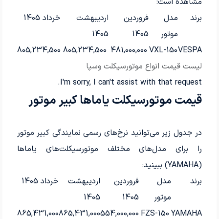
مشاهده است:
برند
مدل
فروردین
اردیبهشت
خرداد 1405
موتور
1405
1405
805,234,500
805,234,500
481,000,000
VXL-150
VESPA
لیست قیمت انواع موتورسیکلت وسپا
I'm sorry, I can't assist with that request.
قیمت موتورسیکلت یاماها کبیر موتور
در جدول زیر می‌توانید نرخ‌های رسمی نمایندگی کبیر موتور
را برای مدل‌های مختلف موتورسیکلت‌های یاماها
(YAMAHA) ببینید:
برند
مدل
فروردین
اردیبهشت
خرداد 1405
موتور
1405
1405
865,431,000
865,431,000
554,000,000
FZS-150
YAMAHA