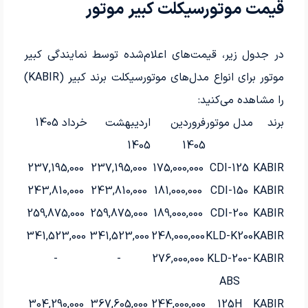
قیمت موتورسیکلت کبیر موتور
در جدول زیر، قیمت‌های اعلام‌شده توسط نمایندگی کبیر
موتور برای انواع مدل‌های موتورسیکلت برند کبیر (KABIR)
را مشاهده می‌کنید:
برند
مدل موتور
فروردین
اردیبهشت
خرداد 1405
1405
1405
237,195,000
237,195,000
175,000,000
CDI-125
KABIR
243,810,000
243,810,000
181,000,000
CDI-150
KABIR
259,875,000
259,875,000
189,000,000
CDI-200
KABIR
341,523,000
341,523,000
248,000,000
KLD-K200
KABIR
-
-
276,000,000
KLD-200-
KABIR
ABS
304,290,000
367,605,000
244,000,000
125H
KABIR