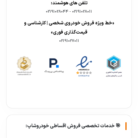
تلفن های هوشمند:
02191028044
-
02191028011
«خط ویژه فروش خودروی شخصی | کارشناسی و
قیمت‌گذاری فوری»
02191027011
🎯 خدمات تخصصی فروش اقساطی خودروشاپ: