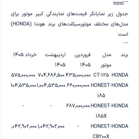
```html
جدول زیر نمایانگر قیمت‌های نمایندگی کبیر موتور برای
مدل‌های مختلف موتورسیکلت‌های برند هوندا (HONDA)
است:
```
برند
مدل
فروردین
اردیبهشت
خرداد 1405
موتور
1405
1405
575,000,000
704,686,500
435,000,000
CT-125
HONDA
904,535,000
1,004,535,000
660,000,000
HONEST-
HONDA
185
-
-
687,000,000
HONEST-
HONDA
185X
1,042,902,000
1,042,902,000
-
HONEST-
HONDA
CB200X